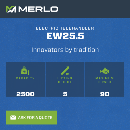
ELECTRIC TELEHANDLER
EW25.5
Innovators by tradition
CAPACITY
LIFTING
MAXIMUM
HEIGHT
POWER
2500
5
90
ASK FOR A QUOTE