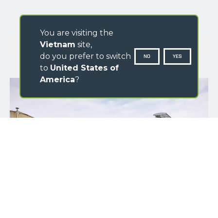
You are visiting the
GALLERY
Vietnam
site,
do you prefer to switch
NO
YES
to
United States of
America
?
NAME
SURNAME
COUNTRY