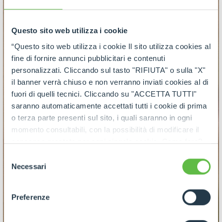
Questo sito web utilizza i cookie
“Questo sito web utilizza i cookie Il sito utilizza cookies al
fine di fornire annunci pubblicitari e contenuti
personalizzati. Cliccando sul tasto "RIFIUTA" o sulla "X"
il banner verrà chiuso e non verranno inviati cookies al di
fuori di quelli tecnici. Cliccando su "ACCETTA TUTTI"
saranno automaticamente accettati tutti i cookie di prima
o terza parte presenti sul sito, i quali saranno in ogni
momento consultabili, con la possibilità di modificare il
consenso prestato per ogni singolo cookie. Come fare?
Cliccare sulla graffetta nera presente in fondo a destra di
Selezione
ogni pagina, selezionare "Modifichi il suo consenso" e
Necessari
del
infine "Mostra dettagli". Potrai trovare il link
consenso
dell'informativa completa nel footer presente in ogni
Preferenze
pagina. Per esercitare i diritti riconosciuti all'interessato ai
sensi degli artt. 15 e ss. del Regolamento UE 2016/679