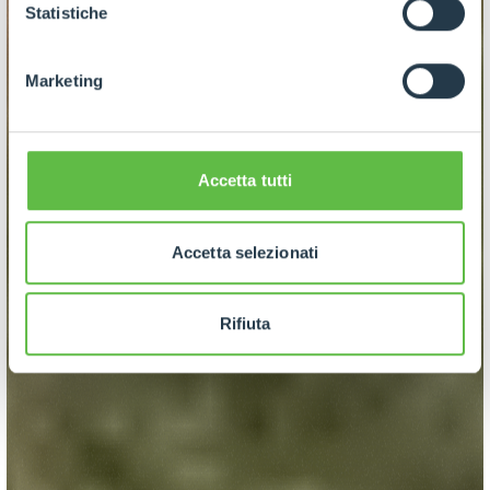
GDPR abbiamo predisposto una
apposita procedura.
Statistiche
Marketing
Accetta tutti
Accetta selezionati
Rifiuta