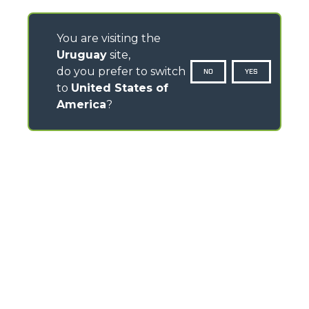
You are visiting the
Uruguay
site,
do you prefer to switch
NO
YES
to
United States of
America
?
CONTACTOS
Via Nazionale, 9 - 12010
S. Defendente di Cervasca (CN) - Italy
TEL
+39 0171614111
info@merlo.com