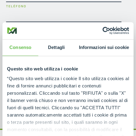
TELÉFONO
NOTAS
Consenso
Dettagli
Informazioni sui cookie
He leído la información de
contacto de conformidad
Questo sito web utilizza i cookie
con el artículo 13 del Reglamento UE 2016/679
GDPR
“Questo sito web utilizza i cookie Il sito utilizza cookies al
*
fine di fornire annunci pubblicitari e contenuti
personalizzati. Cliccando sul tasto "RIFIUTA" o sulla "X"
il banner verrà chiuso e non verranno inviati cookies al di
fuori di quelli tecnici. Cliccando su "ACCETTA TUTTI"
saranno automaticamente accettati tutti i cookie di prima
o terza parte presenti sul sito, i quali saranno in ogni
momento consultabili, con la possibilità di modificare il