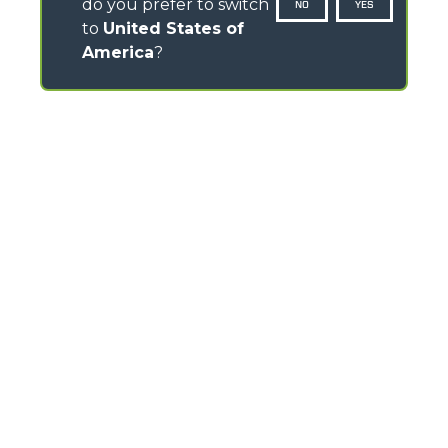
do you prefer to switch
NO
YES
to
United States of
America
?
CONTACTOS
Via Nazionale, 9 - 12010
S. Defendente di Cervasca (CN) - Italy
TEL
+39 0171614111
info@merlo.com