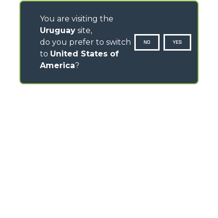
You are visiting the
Uruguay
site,
do you prefer to switch
NO
YES
to
United States of
America
?
CONTACTOS
Via Nazionale, 9 - 12010
S. Defendente di Cervasca (CN) - Italy
TEL
+39 0171614111
info@merlo.com