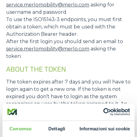
service.merlomobility@merlo.com
asking for
username and password.
To use the ISO15143-3 endpoints, you must first
obtain a token, which must be used with the
Authorization Bearer header.
After the first login you should send an email to
service.merlomobility@merlo.com
asking the
token.
ABOUT THE TOKEN
The token expires after 7 days and you will have to
login again to get a new one. If the token is not
expired you don’t have to login as the system
recognizes an user by the token assigned to it. An
easy way to check if the token is still valid is to
make a request to “/user/me” and look for the
response code, if it’s 200 the token it’s still valid, if
Consenso
Dettagli
Informazioni sui cookie
it’s 401 the token is expired.