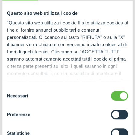
Questo sito web utilizza i cookie
“Questo sito web utilizza i cookie Il sito utilizza cookies al
fine di fornire annunci pubblicitari e contenuti
personalizzati. Cliccando sul tasto "RIFIUTA" o sulla "X"
il banner verrà chiuso e non verranno inviati cookies al di
fuori di quelli tecnici. Cliccando su "ACCETTA TUTTI"
saranno automaticamente accettati tutti i cookie di prima
o terza parte presenti sul sito, i quali saranno in ogni
momento consultabili, con la possibilità di modificare il
consenso prestato per ogni singolo cookie. Come fare?
Cliccare sulla graffetta nera presente in fondo a destra di
Selezione
ogni pagina, selezionare "Modifichi il suo consenso" e
Necessari
del
infine "Mostra dettagli". Potrai trovare il link
consenso
dell'informativa completa nel footer presente in ogni
Preferenze
pagina. Per esercitare i diritti riconosciuti all'interessato ai
sensi degli artt. 15 e ss. del Regolamento UE 2016/679
GDPR abbiamo predisposto una
apposita procedura.
Statistiche