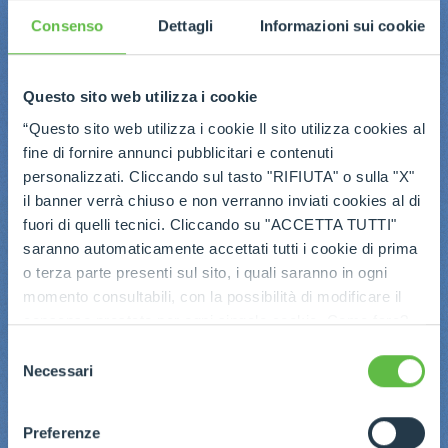
Consenso
Dettagli
Informazioni sui cookie
Questo sito web utilizza i cookie
“Questo sito web utilizza i cookie Il sito utilizza cookies al
fine di fornire annunci pubblicitari e contenuti
personalizzati. Cliccando sul tasto "RIFIUTA" o sulla "X"
il banner verrà chiuso e non verranno inviati cookies al di
fuori di quelli tecnici. Cliccando su "ACCETTA TUTTI"
saranno automaticamente accettati tutti i cookie di prima
o terza parte presenti sul sito, i quali saranno in ogni
momento consultabili, con la possibilità di modificare il
consenso prestato per ogni singolo cookie. Come fare?
Cliccare sulla graffetta nera presente in fondo a destra di
Selezione
ogni pagina, selezionare "Modifichi il suo consenso" e
Necessari
del
infine "Mostra dettagli". Potrai trovare il link
consenso
dell'informativa completa nel footer presente in ogni
Preferenze
pagina. Per esercitare i diritti riconosciuti all'interessato ai