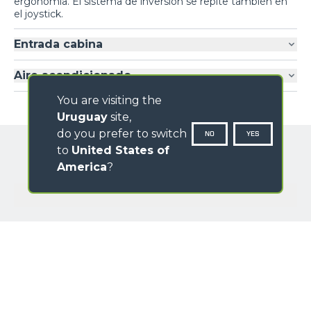
ergonomía. El sistema de inversión se repite también en
el joystick.
Entrada cabina
Aire acondicionado
You are visiting the
Uruguay
site,
do you prefer to switch
NO
YES
to
United States of
America
?
GALERÍA IMÁGENES
NOMBRE
APELLIDO