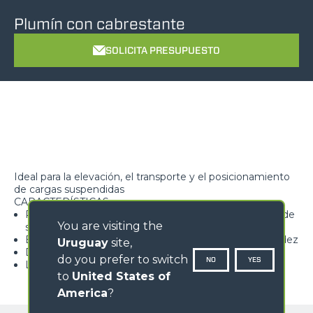
Plumín con cabrestante
SOLICITA PRESUPUESTO
Ideal para la elevación, el transporte y el posicionamiento
de cargas suspendidas
CARACTERÍSTICAS
Polea con gancho homologado dotado de lengüeta de
You are visiting the
seguridad, giratoria a 360°
Estructura de celosía de peso reducido y elevada rigidez
Uruguay
site,
Disponibles varias carreras gancho según el modelo
do you prefer to switch
NO
YES
Limitador de carga de serie
to
United States of
America
?