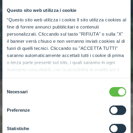
Questo sito web utilizza i cookie
“Questo sito web utilizza i cookie Il sito utilizza cookies al
fine di fornire annunci pubblicitari e contenuti
personalizzati. Cliccando sul tasto "RIFIUTA" o sulla "X"
il banner verrà chiuso e non verranno inviati cookies al di
fuori di quelli tecnici. Cliccando su "ACCETTA TUTTI"
saranno automaticamente accettati tutti i cookie di prima
o terza parte presenti sul sito, i quali saranno in ogni
momento consultabili, con la possibilità di modificare il
consenso prestato per ogni singolo cookie. Come fare?
Cliccare sulla graffetta nera presente in fondo a destra di
Selezione
ogni pagina, selezionare "Modifichi il suo consenso" e
Necessari
del
infine "Mostra dettagli". Potrai trovare il link
consenso
dell'informativa completa nel footer presente in ogni
Preferenze
pagina. Per esercitare i diritti riconosciuti all'interessato ai
sensi degli artt. 15 e ss. del Regolamento UE 2016/679
GDPR abbiamo predisposto una
apposita procedura.
Statistiche