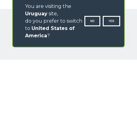
You are visiting the
Uruguay
site,
do you prefer to switch
NO
YES
to
United States of
America
?
GALERÍA IMÁGENES
NOMBRE
APELLIDO
PAÍS