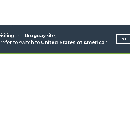
CINGO ELÉCTRICO
AUTOHORMIGONERAS
TRACTOR FORESTAL
isiting the
Uruguay
site,
NO
refer to switch to
United States of America
?
N-260677,