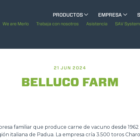
CINGO MULTIFUNCIÓN
PRODUCTOS
EMPRESA
La historia de Merlo
M
We are Merlo
Trabaja con nosotros
Asistencia
SAV Syste
CINGO ELÉCTRICO
Merlo en el mundo
Sostenibilidad
21 JUN 2024
MEDIOS ESPECIALES
MUESTRA TODOS
Tecnologías
BELLUCO FARM
AUTOHORMIGONERAS
TRACTOR FORESTAL
resa familiar que produce carne de vacuno desde 1962 
gión italiana de Padua. La empresa cría 3.500 toros Charol