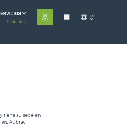
SERVICIOS
URY
Toggle Search
erloMobility
m
Contactos
CFRM
y tiene su sede en
ais, Aubrac,