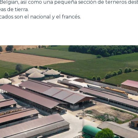
elgian, así como una pequeña sección de terneros deste
s de tierra.
ACCESSORIOS
MUESTRA TODOS
ados son el nacional y el francés.
HORCAS
PALAS
HORCAS Y PINZAS
GANCHOS
PLATAFORMAS