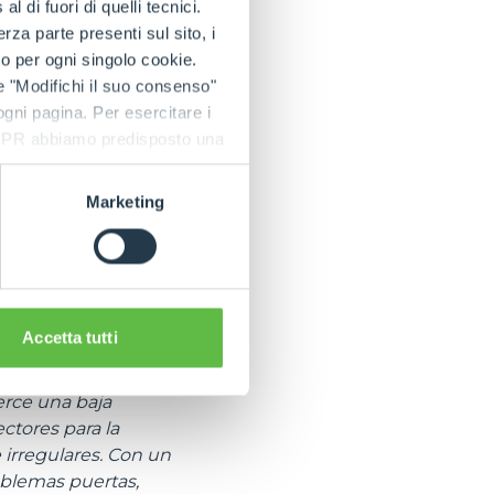
 di fuori di quelli tecnici.
a parte presenti sul sito, i
ción Cingo
to per ogni singolo cookie.
funcionales Cingo
e "Modifichi il suo consenso"
ecenal Merlo,
 ogni pagina. Per esercitare i
actas, seguridad,
9 GDPR abbiamo predisposto una
eal para triturar los
 escarpados y
sión, para colocar
Marketing
es con el sistema de
dráulicos y las
nzar los 4
arada segura en un
Accetta tutti
y particularmente
erce una baja
ctores para la
irregulares. Con un
oblemas puertas,