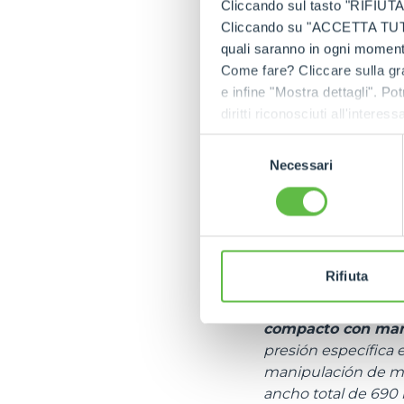
Cliccando sul tasto "RIFIUTA" 
Cliccando su "ACCETTA TUTTI" 
En el evento Merl
quali saranno in ogni momento
M8.3EVO con barre
Come fare? Cliccare sulla gra
representan una con
e infine "Mostra dettagli". Pot
ideados para funcio
diritti riconosciuti all'inte
polivalencia y manio
apposita procedura.
residuos de podas, 
Selezione
senderos - y con el b
Necessari
del
postes, apoyos, par
consenso
enganche rápido. El 
orugas con ángulo d
kilómetros por hora
menor espacio. La 
Rifiuta
Con ellos estará 
compacto con mand
presión específica e
manipulación de mat
ancho total de 690 