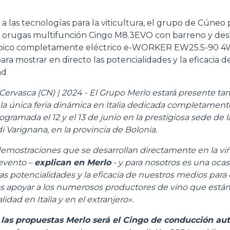
ACCESSORIOS
MUESTRA TODOS
a a las tecnologías para la viticultura, el grupo de Cúne
e orugas multifunción Cingo M8.3EVO con barreno y des
ópico completamente eléctrico e-WORKER EW25.5-90 4W
HORCAS
ara mostrar en directo las potencialidades y la eficacia 
ad
PALAS
ervasca (CN) | 2024 - El Grupo Merlo estará presente t
, la única feria dinámica en Italia dedicada completamente
programada el 12 y el 13 de junio en la prestigiosa sede de
i Varignana, en la provincia de Bolonia.
HORCAS Y PINZAS
demostraciones que se desarrollan directamente en la vi
 evento –
explican en Merlo
- y para nosotros es una ocas
GANCHOS
las potencialidades y la eficacia de nuestros medios para 
s apoyar a los numerosos productores de vino que est
idad en Italia y en el extranjero».
PLATAFORMAS
e las propuestas Merlo será el Cingo de conducción a