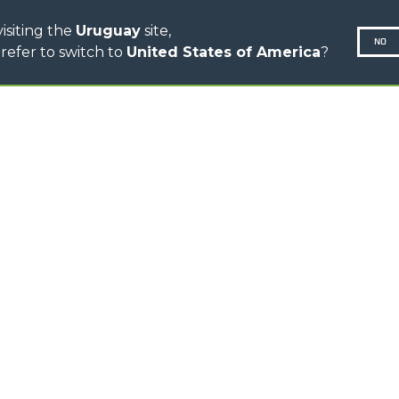
isiting the
Uruguay
site,
NO
refer to switch to
United States of America
?
N-260677,