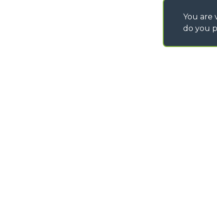
You are v
do you p
©
2026
MERLO S.p.A. Industria Metalmeccanica
P. IVA/Codice Fiscale 03078670043 - Iscrizione CCIAA di Cuneo n. REA C
Capitale Sociale 15.000.005,00 € int. vers