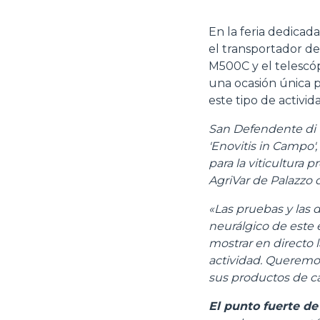
En la feria dedicad
el transportador d
M500C y el telesc
una ocasión única p
este tipo de activid
San Defendente di C
'Enovitis in Campo'
para la viticultura 
AgriVar de Palazzo d
«Las pruebas y las 
neurálgico de este
mostrar en directo 
actividad. Queremo
sus productos de cal
El punto fuerte d