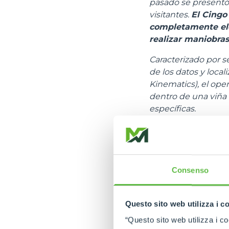
pasado se presentó 
visitantes.
El Cingo
completamente elé
realizar maniobras
Caracterizado por s
de los datos y loca
Kinematics), el oper
dentro de una viña 
específicas.
El accionamiento d
autónomo
siguiend
recorrido. De esta 
Además, esta tecnol
Consenso
columna, para que l
de manera diferente 
distancia exacta de 
Questo sito web utilizza i c
porque la seguridad
“Questo sito web utilizza i coo
convergen sucesiva