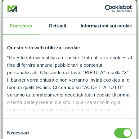
Consenso
Dettagli
Informazioni sui cookie
Questo sito web utilizza i cookie
“Questo sito web utilizza i cookie Il sito utilizza cookies al
fine di fornire annunci pubblicitari e contenuti
personalizzati. Cliccando sul tasto "RIFIUTA" o sulla "X"
il banner verrà chiuso e non verranno inviati cookies al di
fuori di quelli tecnici. Cliccando su "ACCETTA TUTTI"
saranno automaticamente accettati tutti i cookie di prima
o terza parte presenti sul sito, i quali saranno in ogni
momento consultabili, con la possibilità di modificare il
consenso prestato per ogni singolo cookie. Come fare?
Cliccare sulla graffetta nera presente in fondo a destra di
Selezione
ogni pagina, selezionare "Modifichi il suo consenso" e
Necessari
del