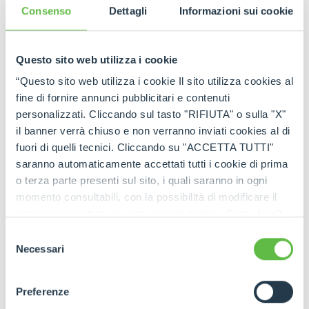
Consenso
Dettagli
Informazioni sui cookie
GO TO FULL STORY
Questo sito web utilizza i cookie
“Questo sito web utilizza i cookie Il sito utilizza cookies al
fine di fornire annunci pubblicitari e contenuti
personalizzati. Cliccando sul tasto "RIFIUTA" o sulla "X"
il banner verrà chiuso e non verranno inviati cookies al di
fuori di quelli tecnici. Cliccando su "ACCETTA TUTTI"
saranno automaticamente accettati tutti i cookie di prima
o terza parte presenti sul sito, i quali saranno in ogni
momento consultabili, con la possibilità di modificare il
consenso prestato per ogni singolo cookie. Come fare?
Cliccare sulla graffetta nera presente in fondo a destra di
Selezione
ogni pagina, selezionare "Modifichi il suo consenso" e
Necessari
del
infine "Mostra dettagli". Potrai trovare il link
consenso
dell'informativa completa nel footer presente in ogni
Preferenze
pagina. Per esercitare i diritti riconosciuti all'interessato ai