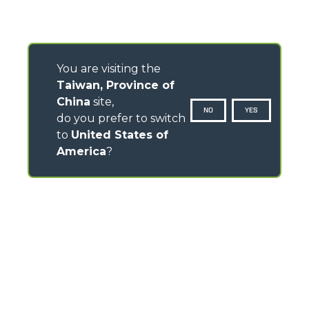
You are visiting the
Taiwan, Province of
China
site,
NO
YES
do you prefer to switch
to
United States of
America
?
CONTACTS
Via Nazionale, 9 - 12010
S. Defendente di Cervasca (CN) - Italy