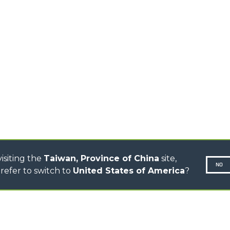
HIGH CAPACITY
TELEHANDLERS
AL
PLATFORMS
TIONS
STABILIZED
SPECIAL
TELEHANDLERS
R
ROTATING TELEHANDLERS
VE
TELESCOPIC TRACTORS
CINGO TRANSPORTER
CINGO MULTIFUNCTION
ELECTRIC CINGO
CONCRETE MIXER
TOOL HANDLER TRACTOR
isiting the
Taiwan, Province of China
site,
NO
refer to switch to
United States of America
?
N-260677,