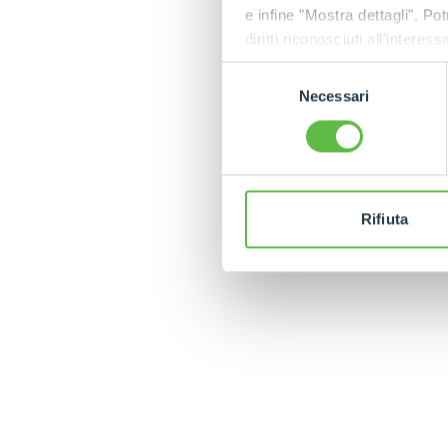
e infine "Mostra dettagli". Pot
diritti riconosciuti all'inte
apposita procedura.
Selezione
Necessari
del
consenso
Rifiuta
MERLO WORLDWIDE
CONTACTS
Via Nazionale, 9 - 12010
MERLO GROUP
S. Defendente di Cervasca
THE HISTORY OF M
(CN) - Italy
TECHNOLOGY
TEL
+39 0171614111
DEVELOPER