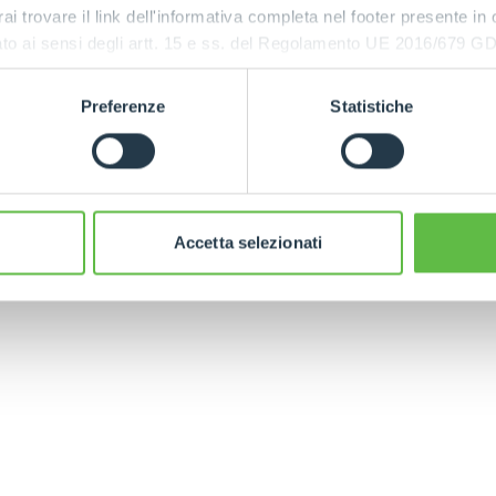
rai trovare il link dell'informativa completa nel footer presente in
SPECIAL
ressato ai sensi degli artt. 15 e ss. del Regolamento UE 2016/67
Preferenze
Statistiche
CINGO
ELECTRIC
MULTIFUNCTION
CINGO
Accetta selezionati
ELECTRIC TELEHANDLER
FORKS
PRODUCTS
EQUIPMENTS
ERLO
COMPACT TELEHANDLERS
BUCKETS
MEDIUM CAPACITY
FORKS AND 
TELEHANDLERS
HOOKS