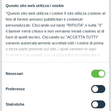
Questo sito web utilizza i cookie
“Questo sito web utilizza i cookie Il sito utilizza cookies al
fine di fornire annunci pubblicitari e contenuti
personalizzati. Cliccando sul tasto "RIFIUTA" o sulla "X"
il banner verrà chiuso e non verranno inviati cookies al di
fuori di quelli tecnici. Cliccando su "ACCETTA TUTTI"
saranno automaticamente accettati tutti i cookie di prima
o terza parte presenti sul sito, i quali saranno in ogni
momento consultabili, con la possibilità di modificare il
consenso prestato per ogni singolo cookie. Come fare?
Cliccare sulla graffetta nera presente in fondo a destra di
Selezione
ogni pagina, selezionare "Modifichi il suo consenso" e
Necessari
del
infine "Mostra dettagli". Potrai trovare il link
consenso
dell'informativa completa nel footer presente in ogni
Preferenze
pagina. Per esercitare i diritti riconosciuti all'interessato ai
sensi degli artt. 15 e ss. del Regolamento UE 2016/679
GDPR abbiamo predisposto una
apposita procedura.
Statistiche