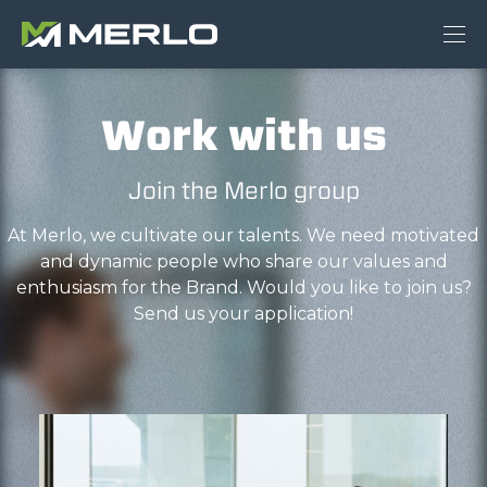
Work with us
Join the Merlo group
At Merlo, we cultivate our talents. We need motivated
and dynamic people who share our values and
enthusiasm for the Brand. Would you like to join us?
Send us your application!