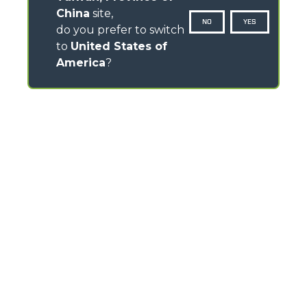
China
site,
NO
YES
do you prefer to switch
to
United States of
America
?
CONTACTS
Via Nazionale, 9 - 12010
S. Defendente di Cervasca (CN) - Italy
TEL
+39 0171614111
info@merlo.com