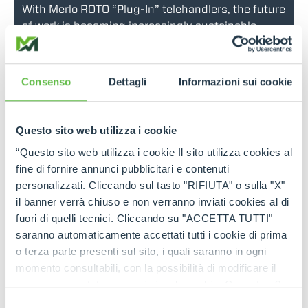
With Merlo ROTO “Plug-In” telehandlers, the future
of work is becoming increasingly sustainable
Read more
Consenso
Dettagli
Informazioni sui cookie
26 Sep 2025
Merlo at Agritechnica 2025: Product Restyling,
Questo sito web utilizza i cookie
New Digital Solutions, and New Models
“Questo sito web utilizza i cookie Il sito utilizza cookies al
fine di fornire annunci pubblicitari e contenuti
personalizzati. Cliccando sul tasto "RIFIUTA" o sulla "X"
Read more
il banner verrà chiuso e non verranno inviati cookies al di
fuori di quelli tecnici. Cliccando su "ACCETTA TUTTI"
NEWS
10 Sep 2025
saranno automaticamente accettati tutti i cookie di prima
o terza parte presenti sul sito, i quali saranno in ogni
Merlo S.p.A.: from the first telehandler in the
momento consultabili, con la possibilità di modificare il
1980s to the work vehicles of the near future.
consenso prestato per ogni singolo cookie. Come fare?
Cliccare sulla graffetta nera presente in fondo a destra di
Selezione