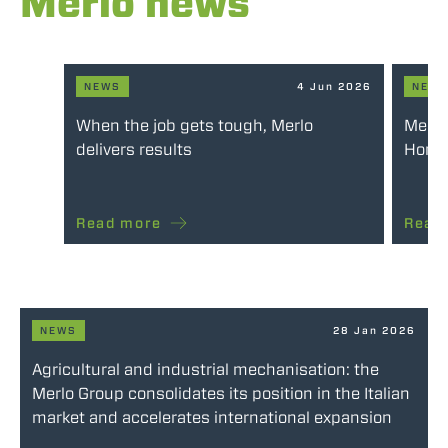
Merlo news
NEWS
4 Jun 2026
NEW
When the job gets tough, Merlo
Merlo
delivers results
Honou
Read more
Read
NEWS
28 Jan 2026
Agricultural and industrial mechanisation: the
Merlo Group consolidates its position in the Italian
market and accelerates international expansion