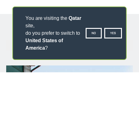
You are visiting the
Qatar
site,
do you prefer to switch to
NO
YES
United States of
GALLERY
America
?
Loading form...