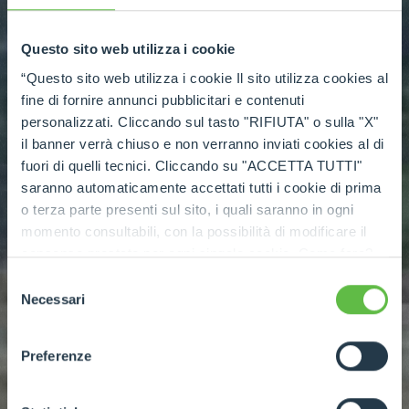
Questo sito web utilizza i cookie
“Questo sito web utilizza i cookie Il sito utilizza cookies al
fine di fornire annunci pubblicitari e contenuti
personalizzati. Cliccando sul tasto "RIFIUTA" o sulla "X"
il banner verrà chiuso e non verranno inviati cookies al di
fuori di quelli tecnici. Cliccando su "ACCETTA TUTTI"
saranno automaticamente accettati tutti i cookie di prima
o terza parte presenti sul sito, i quali saranno in ogni
momento consultabili, con la possibilità di modificare il
consenso prestato per ogni singolo cookie. Come fare?
Cliccare sulla graffetta nera presente in fondo a destra di
Selezione
ogni pagina, selezionare "Modifichi il suo consenso" e
Necessari
del
infine "Mostra dettagli". Potrai trovare il link
consenso
dell'informativa completa nel footer presente in ogni
Preferenze
pagina. Per esercitare i diritti riconosciuti all'interessato ai
sensi degli artt. 15 e ss. del Regolamento UE 2016/679
GDPR abbiamo predisposto una
apposita procedura.