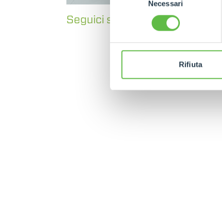
Necessari
del
consenso
Seguici su
Facebook
e
Instag
Rifiuta
MERLO WORLDWIDE
CONTACTS
Via Nazionale, 9 - 12010
MERLO GROUP
S. Defendente di Cervasca
THE HISTORY OF M
(CN) - Italy
TECHNOLOGY
TEL
+39 0171614111
DEVELOPER
info@merlo.com
EXTRACT OF GENER
PURCHASING CONDI
SAV - TEAM VIEWE
SHIPMENT OPERATI
INSTRUCTIONS
IT - TEAM VIEWER