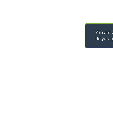
You are v
do you p
©
2026
MERLO S.p.A. Industria Metalmeccanica
P. IVA/Codice Fiscale 03078670043 - Iscrizione CCIAA di Cuneo n. REA C
Capitale Sociale 15.000.005,00 € int. vers