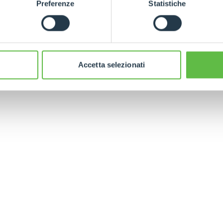
Preferenze
Statistiche
SPECIAL
ram
per tutti gli aggiornamenti in tempo real
Accetta selezionati
ELECTRIC TELEHANDLER
FORKS
PRODUCTS
EQUIPMENTS
ERLO
COMPACT TELEHANDLERS
BUCKETS
MEDIUM CAPACITY
FORKS AND 
TELEHANDLERS
HOOKS
HIGH CAPACITY
TELEHANDLERS
AL
PLATFORMS
TIONS
STABILIZED
SPECIAL
TELEHANDLERS
R
ROTATING TELEHANDLERS
VE
TELESCOPIC TRACTORS
CINGO TRANSPORTER
CINGO MULTIFUNCTION