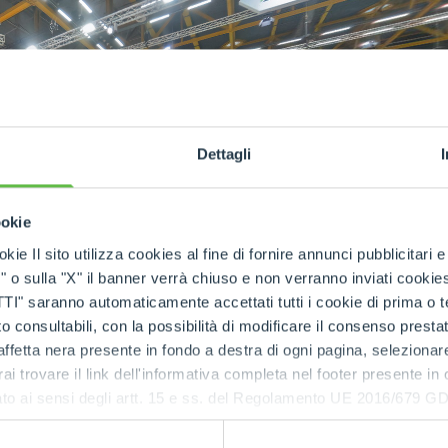
ATTACHMENTS
SHOW ALL
FORKS
Dettagli
BUCKETS
ookie
FORKS AND CLAMPS
kie Il sito utilizza cookies al fine di fornire annunci pubblicitari 
o sulla "X" il banner verrà chiuso e non verranno inviati cookies al
saranno automaticamente accettati tutti i cookie di prima o terz
 consultabili, con la possibilità di modificare il consenso presta
HOOKS
ffetta nera presente in fondo a destra di ogni pagina, selezionar
rai trovare il link dell'informativa completa nel footer presente in
ressato ai sensi degli artt. 15 e ss. del Regolamento UE 2016/67
PLATFORMS