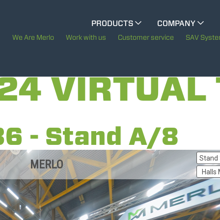
CINGO MULTIFUNCTION
PRODUCTS
COMPANY
The History of Merlo
We Are Merlo
Work with us
Customer service
SAV Syst
ELECTRIC CINGO
Merlo worldwide
24 VIRTUAL
Sustainability
SPECIAL MACHINES
SHOW ALL
Technology
36 - Stand A/8
CONCRETE MIXER
TOOL HANDLER TRACTOR