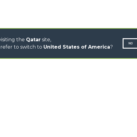
ELECTRIC CINGO
CONCRETE MIXER
TOOL HANDLER TRACTOR
isiting the
Qatar
site,
NO
refer to switch to
United States of America
?
N-260677,