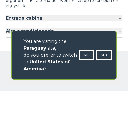
ergonomía. El sistema de inversión se repite también en
el joystick.
Entrada cabina
Aire acondicionado
You are visiting the
Paraguay
site,
do you prefer to switch
NO
YES
to
United States of
America
?
GALERÍA IMÁGENES
NOMBRE
APELLIDO