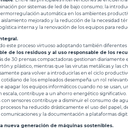
inación por sistemas de led de bajo consumo; la introdu
ESPECIAL
 termorregulación automática en los ambientes productiv
aislamiento mejorado y la reducción de la necesidad tér
logística interna y la renovación de los equipos para red
ntegral.
o este proceso virtuoso adoptando también diferentes p
ble de los residuos y al uso responsable de los recu
ás de 30 prensas compactadoras gestionan diariamente el
tón y plástico, mientras que las virutas metálicas y las 
mente para volver a introducirlas en el ciclo productiv
cotidiano de los empleados desempeña un rol relevant
 de apagar los equipos informáticos cuando no se usan, 
 escala, contribuye a un ahorro energético significativo. 
os con sensores contribuye a disminuir el consumo de agu
os procesos ha reducido drásticamente el uso del papel, d
s comunicaciones y la documentación a plataformas digit
la nueva generación de máquinas sostenibles.