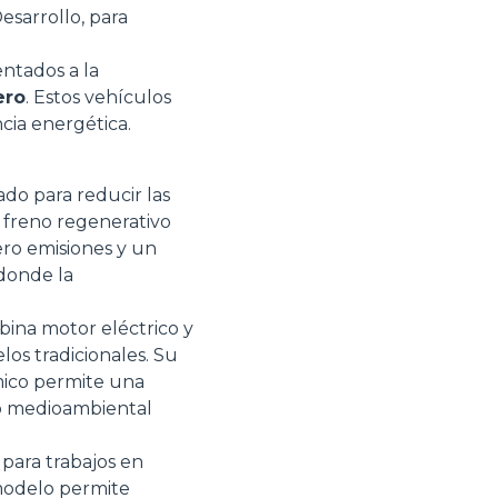
esarrollo, para
ntados a la
ero
. Estos vehículos
ncia energética.
do para reducir las
Informazioni sui cookie
l freno regenerativo
ro emisiones y un
 donde la
bina motor eléctrico y
e contenuti personalizzati.
os tradicionales. Su
 di fuori di quelli tecnici.
mico permite una
a parte presenti sul sito, i
to medioambiental
to per ogni singolo cookie.
e "Modifichi il suo consenso"
para trabajos en
 ogni pagina. Per esercitare i
 modelo permite
9 GDPR abbiamo predisposto una