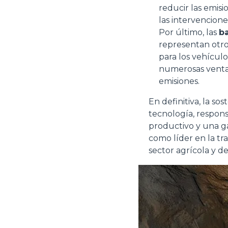
reducir las emisi
apposita procedura.
Selezione
las intervencione
Necessari
del
Por último, las
ba
consenso
representan otro
para los vehículo
numerosas ventaja
emisiones.
Rifiuta
En definitiva, la s
tecnología, responsa
productivo y una g
como líder en la tr
sector agrícola y de