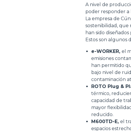
A nivel de producci
poder responder a 
La empresa de Cúneo
sostenibilidad, que
han sido diseñados p
Estos son algunos 
e-WORKER,
el 
emisiones contam
Consenso
han permitido qu
bajo nivel de rui
Questo sito web utilizza i c
contaminación at
ROTO Plug & Pl
“Questo sito web utilizza i coo
térmico, reducie
Cliccando sul tasto "RIFIUTA" 
capacidad de tra
Cliccando su "ACCETTA TUTTI" 
mayor flexibilid
quali saranno in ogni momento
reducido.
Come fare? Cliccare sulla gra
M600TD-E,
el t
e infine "Mostra dettagli". Pot
espacios estrech
diritti riconosciuti all'inte