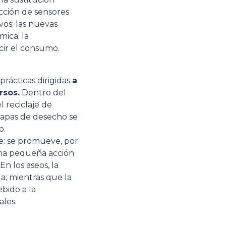
cción de sensores
os; las nuevas
mica; la
ucir el consumo.
rácticas dirigidas
a
rsos.
Dentro del
 reciclaje de
chapas de desecho se
o.
e: se promueve, por
una pequeña acción
En los aseos, la
a; mientras que la
ebido a la
ales.