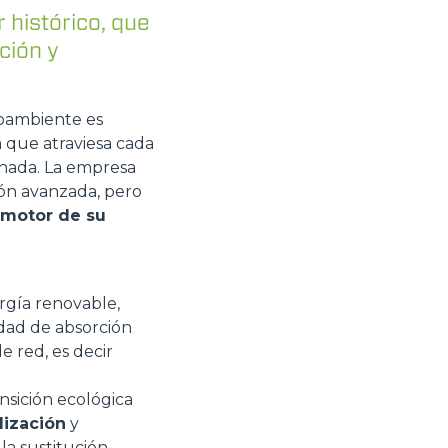
 histórico, que
ción y
ioambiente es
 que atraviesa cada
inada. La empresa
ión avanzada, pero
l motor de su
rgía renovable,
idad de absorción
e red, es decir
nsición ecológica
lización
y
la sustitución