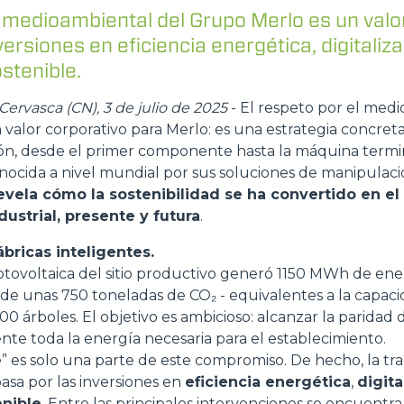
medioambiental del Grupo Merlo es un valor
ACCESSORIOS
MUESTRA TODOS
versiones en eficiencia energética, digitaliza
stenible.
HORCAS
ervasca (CN), 3 de julio de 2025
- El respeto por el med
alor corporativo para Merlo: es una estrategia concreta
ión, desde el primer componente hasta la máquina term
PALAS
nocida a nivel mundial por sus soluciones de manipulac
revela cómo la sostenibilidad se ha convertido en e
ustrial, presente y futura
.
HORCAS Y PINZAS
ábricas inteligentes.
otovoltaica del sitio productivo generó 1150 MWh de ene
GANCHOS
 de unas 750 toneladas de CO₂ - equivalentes a la capac
 árboles. El objetivo es ambicioso: alcanzar la paridad d
te toda la energía necesaria para el establecimiento.
” es solo una parte de este compromiso. De hecho, la tra
PLATAFORMAS
sa por las inversiones en
eficiencia energética
,
digita
enible
. Entre las principales intervenciones se encuentra 