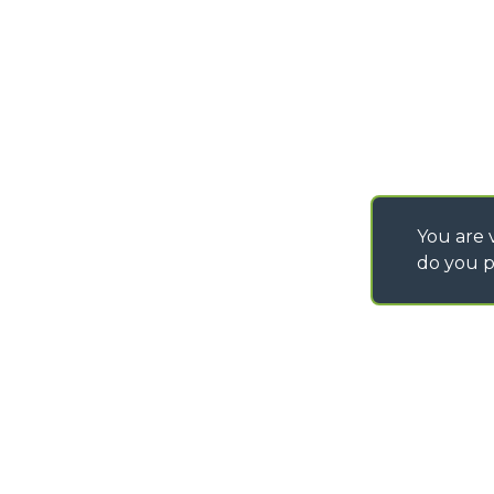
You are v
do you p
©
2026
MERLO S.p.A. Industria Metalmeccanica
P. IVA/Codice Fiscale 03078670043 - Iscrizione CCIAA di Cuneo n. REA C
Capitale Sociale 15.000.005,00 € int. vers