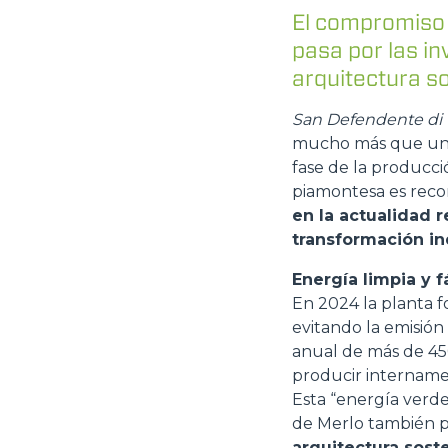
El compromiso 
pasa por las in
arquitectura so
San Defendente di C
mucho más que un v
fase de la producc
piamontesa es reco
en la actualidad 
transformación ind
Energía limpia y f
En 2024 la planta f
evitando la emisión
anual de más de 4500
producir internamen
Esta “energía verde
de Merlo también pa
arquitectura sost