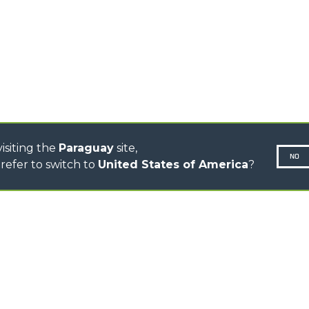
TRACTORES
TELESCÓPICOS
CINGO TRANSPORTER
CINGO MULTIFUNCIÓN
CINGO ELÉCTRICO
AUTOHORMIGONERAS
TRACTOR FORESTAL
isiting the
Paraguay
site,
NO
refer to switch to
United States of America
?
N-260677,