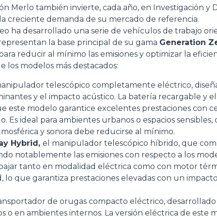
ón Merlo también invierte, cada año, en Investigación y D
la creciente demanda de su mercado de referencia.
 ha desarrollado una serie de vehículos de trabajo orie
 representan la base principal de su gama
Generation Z
ara reducir al mínimo las emisiones y optimizar la eficie
de los modelos más destacados:
manipulador telescópico completamente eléctrico, diseña
Dettagli
inantes y el impacto acústico. La batería recargable y e
e este modelo garantice excelentes prestaciones con ce
do. Es ideal para ambientes urbanos o espacios sensibles,
ookie
mosférica y sonora debe reducirse al mínimo.
ay Hybrid,
el manipulador telescópico híbrido, que com
kie Il sito utilizza cookies al fine di fornire annunci pubblicitari 
ndo notablemente las emisiones con respecto a los model
o sulla "X" il banner verrà chiuso e non verranno inviati cookies al
bajar tanto en modalidad eléctrica como con motor tér
saranno automaticamente accettati tutti i cookie di prima o terz
ad, lo que garantiza prestaciones elevadas con un impac
 consultabili, con la possibilità di modificare il consenso presta
ffetta nera presente in fondo a destra di ogni pagina, selezionar
ransportador de orugas compacto eléctrico, desarrollado 
rai trovare il link dell'informativa completa nel footer presente in
os o en ambientes internos. La versión eléctrica de este
ressato ai sensi degli artt. 15 e ss. del Regolamento UE 2016/67