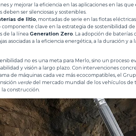
ones y mejorar la eficiencia en las aplicaciones en las que 
s deben ser silenciosas y sostenibles.
Preferenze
Statistiche
terías de litio
, montadas de serie en las flotas eléctrica
 componente clave en la estrategia de sostenibilidad de 
s de la línea
Generation Zero
. La adopción de baterías d
s asociadas a la eficiencia energética, a la duración y a 
Accetta selezionati
ostenibilidad no es una meta para Merlo, sino un proceso e
bilidad y visión a largo plazo. Con intervenciones concre
ama de máquinas cada vez más ecocompatibles, el Grupo
ansición
verde
del mercado mundial de los vehículos de t
 la construcción.