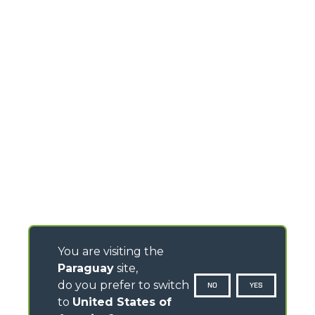
You are visiting the
Paraguay
site,
do you prefer to switch
NO
YES
to
United States of