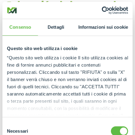
Colocación de barreras de
seguridad
Consenso
Dettagli
Informazioni sui cookie
En las obras de carretera, los
manipuladores
telescópicos
son fundamentales para la
colocación de barreras de seguridad
y
Questo sito web utilizza i cookie
barandillas. Estas maquinarias ofrecen la precisión
necesaria para colocar estas estructuras a los lados
“Questo sito web utilizza i cookie Il sito utilizza cookies al
de las carreteras, contribuyendo de manera
fine di fornire annunci pubblicitari e contenuti
significativa a
la seguridad de los trabajadores
y
personalizzati. Cliccando sul tasto "RIFIUTA" o sulla "X"
a la protección de
los vehículos en circulación
.
Su capacidad de manipular cargas pesadas con
il banner verrà chiuso e non verranno inviati cookies al di
agilidad permite instalar las barreras rápidamente,
fuori di quelli tecnici. Cliccando su "ACCETTA TUTTI"
minimizando los riesgos y garantizando la
saranno automaticamente accettati tutti i cookie di prima
continuidad de la seguridad en la obra.
o terza parte presenti sul sito, i quali saranno in ogni
momento consultabili, con la possibilità di modificare il
consenso prestato per ogni singolo cookie. Come fare?
Cliccare sulla graffetta nera presente in fondo a destra di
Selezione
ogni pagina, selezionare "Modifichi il suo consenso" e
Necessari
del