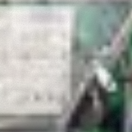
Consenso
Dettagli
Informazioni sui cookie
Questo sito web utilizza i cookie
“Questo sito web utilizza i cookie Il sito utilizza cookies al
fine di fornire annunci pubblicitari e contenuti
personalizzati. Cliccando sul tasto "RIFIUTA" o sulla "X"
il banner verrà chiuso e non verranno inviati cookies al di
fuori di quelli tecnici. Cliccando su "ACCETTA TUTTI"
saranno automaticamente accettati tutti i cookie di prima
o terza parte presenti sul sito, i quali saranno in ogni
momento consultabili, con la possibilità di modificare il