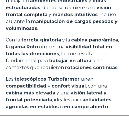
trabaja en
ambientes industriales
y
obras
estructuradas
, donde se requiere una
visión
frontal completa
y
mandos intuitivos
, incluso
durante la
manipulación de cargas pesadas y
voluminosas
.
Con la
torreta giratoria
y la
cabina panorámica
,
la
gama Roto
ofrece una
visibilidad total en
todas las direcciones
, lo que resulta
fundamental para
trabajar en altura
o en
contextos que requieren
rotaciones continuas
.
Los
telescópicos Turbofarmer
unen
compactibilidad
y
confort visual
, con una
cabina más elevada
y una
visión lateral y
frontal potenciada
, ideales para
actividades
agrícolas en establos
o
en campo abierto
.