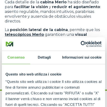
Cada detalle de la
cabina Merlo
ha sido diseñado
para
facilitar la visión
y
reducir el agotamiento
:
asiento regulable, mandos intuitivos, parabrisas
envolvente y ausencia de obstáculos visuales
directos.
La
posición lateral de la cabina
, permite que los
telescópicos Merlo
garanticen una
visual
continua del área de trabajo
, con un perfecto
equilibrio entre
ergonomía
y
visibilidad
.
Consenso
Dettagli
Informazioni sui cookie
Questo sito web utilizza i cookie
“Questo sito web utilizza i cookie Il sito utilizza cookies al
fine di fornire annunci pubblicitari e contenuti
personalizzati. Cliccando sul tasto "RIFIUTA" o sulla "X"
il banner verrà chiuso e non verranno inviati cookies al di
fuori di quelli tecnici. Cliccando su "ACCETTA TUTTI"