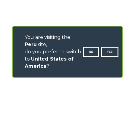
You are visiting the
Peru
site,
do you prefer to switch
NO
YES
to
United States of
America
?
CONTACTOS
Via Nazionale, 9 - 12010
S. Defendente di Cervasca (CN) - Italy