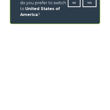
do you prefer to switch
NO
YES
to
United States of
America
?
CONTACTS
Via Nazionale, 9 - 12010
S. Defendente di Cervasca (CN) - Italy
TEL
+39 0171614111
info@merlo.com