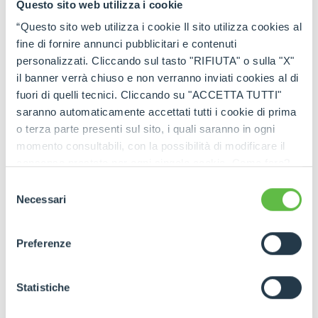
Questo sito web utilizza i cookie
“Questo sito web utilizza i cookie Il sito utilizza cookies al
fine di fornire annunci pubblicitari e contenuti
personalizzati. Cliccando sul tasto "RIFIUTA" o sulla "X"
il banner verrà chiuso e non verranno inviati cookies al di
fuori di quelli tecnici. Cliccando su "ACCETTA TUTTI"
saranno automaticamente accettati tutti i cookie di prima
o terza parte presenti sul sito, i quali saranno in ogni
momento consultabili, con la possibilità di modificare il
consenso prestato per ogni singolo cookie. Come fare?
Cliccare sulla graffetta nera presente in fondo a destra di
Selezione
ogni pagina, selezionare "Modifichi il suo consenso" e
Necessari
del
infine "Mostra dettagli". Potrai trovare il link
consenso
dell'informativa completa nel footer presente in ogni
Preferenze
pagina. Per esercitare i diritti riconosciuti all'interessato ai
sensi degli artt. 15 e ss. del Regolamento UE 2016/679
GDPR abbiamo predisposto una
apposita procedura.
Statistiche