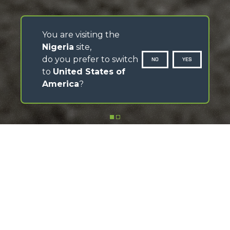
You are visiting the
Nigeria
site,
do you prefer to switch
NO
YES
to
United States of
America
?
DÉFILER VERS LE BAS
Découvrez l'appli MerloMobility
Téléchargez l'appli, suivez les tutoriels vidéo et tirez le
meilleur parti de ses fonctionnalités
DÉCOUVREZ COMMENT CELA FONCTIONNE