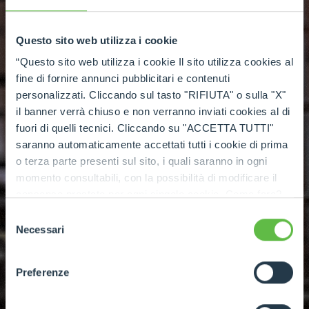
Questo sito web utilizza i cookie
“Questo sito web utilizza i cookie Il sito utilizza cookies al
fine di fornire annunci pubblicitari e contenuti
personalizzati. Cliccando sul tasto "RIFIUTA" o sulla "X"
il banner verrà chiuso e non verranno inviati cookies al di
fuori di quelli tecnici. Cliccando su "ACCETTA TUTTI"
NOUVELLE GAMME ROTATIFS MERLO
saranno automaticamente accettati tutti i cookie di prima
Nouveaux ROTO
o terza parte presenti sul sito, i quali saranno in ogni
momento consultabili, con la possibilità di modificare il
consenso prestato per ogni singolo cookie. Come fare?
Les nouveaux ROTO ont été conçus pour offrir
Cliccare sulla graffetta nera presente in fondo a destra di
une capacité de charge supérieure à hauteur
Selezione
ogni pagina, selezionare "Modifichi il suo consenso" e
Necessari
del
égale, optimisant ainsi les performances lors
infine "Mostra dettagli". Potrai trovare il link
consenso
des travaux en hauteur et dans les applications
dell'informativa completa nel footer presente in ogni
Preferenze
les plus exigeantes.
pagina. Per esercitare i diritti riconosciuti all'interessato ai
sensi degli artt. 15 e ss. del Regolamento UE 2016/679