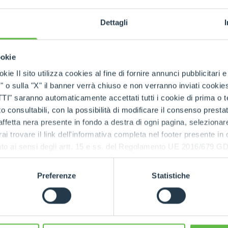
Support treuil sur
SPECIAL
tablier
Dettagli
DÉCOUVRIR
ookie
kie Il sito utilizza cookies al fine di fornire annunci pubblicitari 
o sulla "X" il banner verrà chiuso e non verranno inviati cookies al
saranno automaticamente accettati tutti i cookie di prima o terz
 consultabili, con la possibilità di modificare il consenso presta
ffetta nera presente in fondo a destra di ogni pagina, selezionar
rai trovare il link dell'informativa completa nel footer presente in
ressato ai sensi degli artt. 15 e ss. del Regolamento UE 2016/67
PRODUITS APPARENTÉS
Équipements
Preferenze
Statistiche