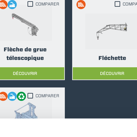
COMPARER
COMP
ÉQUIPEMENTS
TOUT AFFICHER
FOURCHES
Flèche de grue
GODET
télescopique
Fléchette
DÉCOUVRIR
DÉCOUVRIR
FOURCHES ET PINCES
COMPARER
CROCHETS
PLATE-FORMES