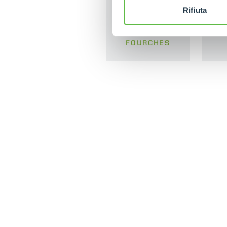
Rifiuta
FOURCHES
MERLO DANS LE M
CONTACTS
Via Nazionale, 9 - 12010
MERLO GROUP
S. Defendente di Cervasca
TECHNOLOGIES
(CN) - Italy
DEVELOPER
TEL
+39 0171614111
EXTRACT OF GENER
PURCHASING CONDI
info@merlo.com
IT - TEAM VIEWER