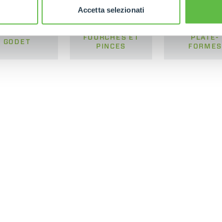
Accetta selezionati
FOURCHES ET
PLATE-
GODET
PINCES
FORME
ONDE
CHARIOTS
FOURCHES
PRODUITS
ACCESSOIRES
TÉLESCOPIQUES
ÉLECTRIQUES
GODET
CHARIOTS
FOURCHES E
TÉLESCOPIQUES
COMPACTS
AL
CROCHETS
TIONS
CHARIOTS
PLATE-FORM
TÉLESCOPIQUES MOYENNE
CAPACITÉ
SPECIAL