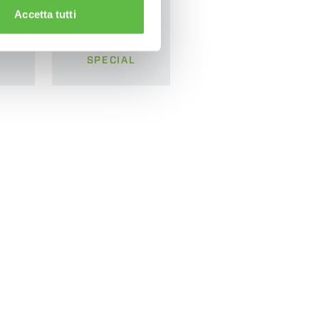
Accetta tutti
SPECIAL
S
T PINCES
ES