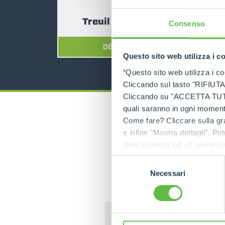
Treuil sur tablier
Consenso
DÉCOUVRIR
Questo sito web utilizza i c
“Questo sito web utilizza i coo
Cliccando sul tasto "RIFIUTA" 
Cliccando su "ACCETTA TUTTI" 
quali saranno in ogni momento
Come fare? Cliccare sulla gra
e infine "Mostra dettagli". Pot
diritti riconosciuti all'inte
apposita procedura.
Selezione
Necessari
del
consenso