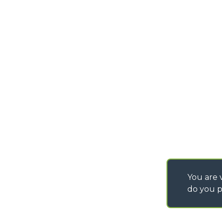
SAV - TEAM VIEWE
You are v
do you p
©
2026
MERLO S.p.A. Industria Metalmeccanica
P. IVA/Codice Fiscale 03078670043 - Iscrizione CCIAA di Cuneo n. REA C
Capitale Sociale 15.000.005,00 € int. vers