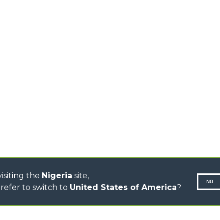
R
CHARIOTS
TÉLESCOPIQUES HAUTE
CAPACITÉ
CHARIOTS
TÉLESCOPIQUES
STABILISÉS
CHARIOTS
TÉLESCOPIQUES ROTATIFS
TRACTEURS
TÉLESCOPIQUES
CINGO TRANSPORTER
CINGO MULTIFONCTION
CINGO ÉLECTRIQUE
BÉTONNIÈRE
TRACTEUR PORTE-OUTILS
isiting the
Nigeria
site,
NO
refer to switch to
United States of America
?
Politique 
N-260677,