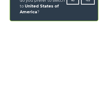
do you prefer to switch
NO
YES
to
United States of
America
?
CONTACTS
Via Nazionale, 9 - 12010
S. Defendente di Cervasca (CN) - Italy
TEL
+39 0171614111
info@merlo.com