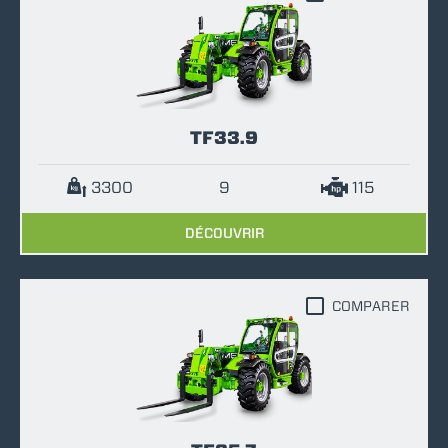
TF33.9
3300
9
115
DÉCOUVRIR
COMPARER