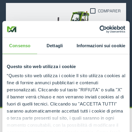
COMPARER
Consenso
Dettagli
Informazioni sui cookie
TF42.7
Questo sito web utilizza i cookie
4200
7
116
“Questo sito web utilizza i cookie Il sito utilizza cookies al
DÉCOUVRIR
fine di fornire annunci pubblicitari e contenuti
personalizzati. Cliccando sul tasto "RIFIUTA" o sulla "X"
il banner verrà chiuso e non verranno inviati cookies al di
fuori di quelli tecnici. Cliccando su "ACCETTA TUTTI"
saranno automaticamente accettati tutti i cookie di prima
o terza parte presenti sul sito, i quali saranno in ogni
momento consultabili, con la possibilità di modificare il