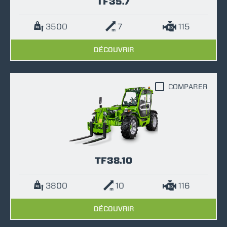
TF35.7
3500
7
115
DÉCOUVRIR
COMPARER
TF38.10
3800
10
116
DÉCOUVRIR