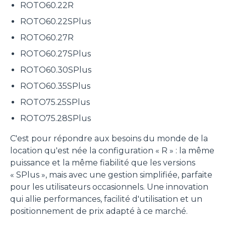
ROTO60.22R
ROTO60.22SPlus
ROTO60.27R
ROTO60.27SPlus
ROTO60.30SPlus
ROTO60.35SPlus
ROTO75.25SPlus
ROTO75.28SPlus
C'est pour répondre aux besoins du monde de la
location qu'est née la configuration « R » : la même
puissance et la même fiabilité que les versions
Consenso
Dettagli
Informazioni sui cookie
« SPlus », mais avec une gestion simplifiée, parfaite
pour les utilisateurs occasionnels. Une innovation
Questo sito web utilizza i cookie
qui allie performances, facilité d'utilisation et un
positionnement de prix adapté à ce marché.
“Questo sito web utilizza i cookie Il sito utilizza cookies al