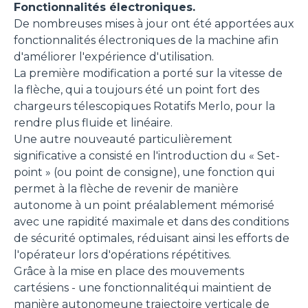
fine di fornire annunci pubblicitari e contenuti
Fonctionnalités électroniques.
personalizzati. Cliccando sul tasto "RIFIUTA" o sulla "X"
De nombreuses mises à jour ont été apportées aux
il banner verrà chiuso e non verranno inviati cookies al di
fonctionnalités électroniques de la machine afin
fuori di quelli tecnici. Cliccando su "ACCETTA TUTTI"
d'améliorer l'expérience d'utilisation.
saranno automaticamente accettati tutti i cookie di prima
La première modification a porté sur la vitesse de
o terza parte presenti sul sito, i quali saranno in ogni
la flèche, qui a toujours été un point fort des
momento consultabili, con la possibilità di modificare il
chargeurs télescopiques Rotatifs Merlo, pour la
consenso prestato per ogni singolo cookie. Come fare?
rendre plus fluide et linéaire.
Cliccare sulla graffetta nera presente in fondo a destra di
Selezione
Une autre nouveauté particulièrement
ogni pagina, selezionare "Modifichi il suo consenso" e
Necessari
del
significative a consisté en l'introduction du « Set-
infine "Mostra dettagli". Potrai trovare il link
consenso
point » (ou point de consigne), une fonction qui
dell'informativa completa nel footer presente in ogni
permet à la flèche de revenir de manière
Preferenze
pagina. Per esercitare i diritti riconosciuti all'interessato ai
autonome à un point préalablement mémorisé
sensi degli artt. 15 e ss. del Regolamento UE 2016/679
avec une rapidité maximale et dans des conditions
GDPR abbiamo predisposto una
apposita procedura.
Statistiche
de sécurité optimales, réduisant ainsi les efforts de
l'opérateur lors d'opérations répétitives.
Grâce à la mise en place des mouvements
Marketing
cartésiens - une fonctionnalitéqui maintient de
manière autonomeune trajectoire verticale de