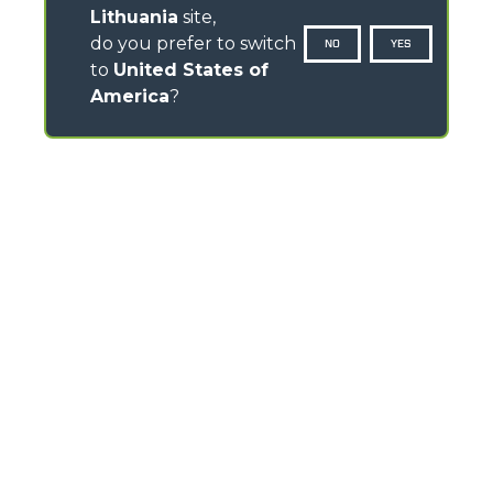
Lithuania
site,
do you prefer to switch
NO
YES
to
United States of
America
?
CONTACTS
Via Nazionale, 9 - 12010
S. Defendente di Cervasca (CN) - Italy
TEL
+39 0171614111
info@merlo.com