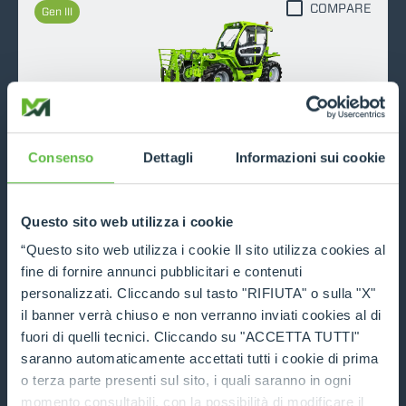
COMPARE
Gen III
TF42.7
Consenso
Dettagli
Informazioni sui cookie
4200
7
136
Questo sito web utilizza i cookie
DISCOVER MORE
“Questo sito web utilizza i cookie Il sito utilizza cookies al
TECHNICAL DATA
fine di fornire annunci pubblicitari e contenuti
personalizzati. Cliccando sul tasto "RIFIUTA" o sulla "X"
il banner verrà chiuso e non verranno inviati cookies al di
COMPARE
Gen III
fuori di quelli tecnici. Cliccando su "ACCETTA TUTTI"
saranno automaticamente accettati tutti i cookie di prima
o terza parte presenti sul sito, i quali saranno in ogni
momento consultabili, con la possibilità di modificare il