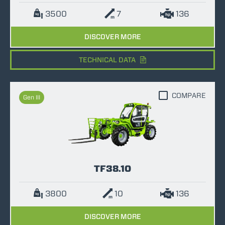
3500
7
136
DISCOVER MORE
TECHNICAL DATA
COMPARE
Gen III
TF38.10
3800
10
136
DISCOVER MORE