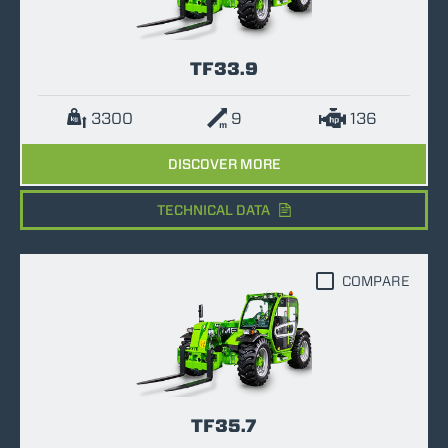
TF33.9
3300
9
136
DISCOVER MORE
TECHNICAL DATA
COMPARE
TF35.7