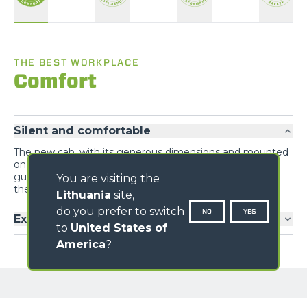
THE BEST WORKPLACE
Comfort
Silent and comfortable
The new cab, with its generous dimensions and mounted
on silent-blocks that drastically reduce vibrations,
guarantees maximum comfort and optimal visibility for
You are visiting the
the operator.
Lithuania
site,
do you prefer to switch
NO
YES
Exclusive comfort
to
United States of
America
?