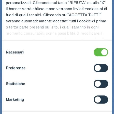
personalizzati. Cliccando sul tasto "RIFIUTA" o sulla "X"
il banner verrà chiuso e non verranno inviati cookies al di
fuori di quelli tecnici. Cliccando su "ACCETTA TUTTI"
saranno automaticamente accettati tutti i cookie di prima
o terza parte presenti sul sito, i quali saranno in ogni
momento consultabili, con la possibilità di modificare il
consenso prestato per ogni singolo cookie. Come fare?
Cliccare sulla graffetta nera presente in fondo a destra di
Selezione
ogni pagina, selezionare "Modifichi il suo consenso" e
Necessari
del
infine "Mostra dettagli". Potrai trovare il link
consenso
dell'informativa completa nel footer presente in ogni
Preferenze
pagina. Per esercitare i diritti riconosciuti all'interessato ai
sensi degli artt. 15 e ss. del Regolamento UE 2016/679
GDPR abbiamo predisposto una
apposita procedura.
Statistiche
Marketing