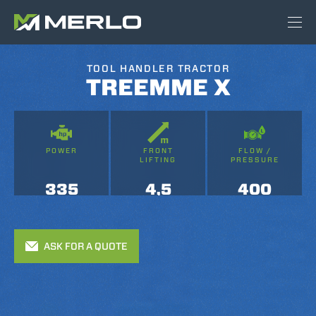
TOOL HANDLER TRACTOR
TREEMME X
POWER
FRONT
FLOW /
LIFTING
PRESSURE
335
4,5
400
ASK FOR A QUOTE