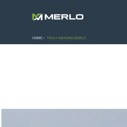
HOME
TRULY AMAZING MERLO