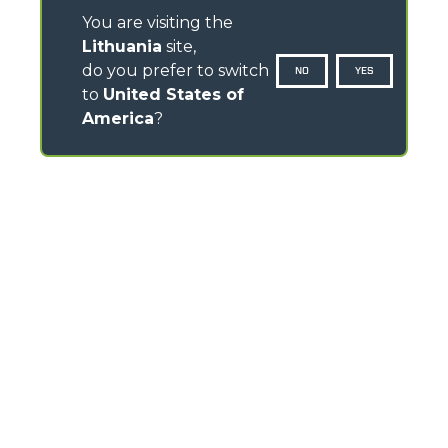
You are visiting the
Lithuania
site,
do you prefer to switch
NO
YES
to
United States of
America
?
CONTACTS
Via Nazionale, 9 - 12010
S. Defendente di Cervasca (CN) - Italy
TEL
+39 0171614111
info@merlo.com