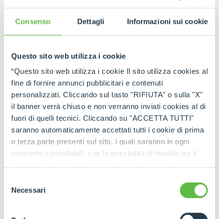
GO TO FULL STORY
Consenso
Dettagli
Informazioni sui cookie
Questo sito web utilizza i cookie
“Questo sito web utilizza i cookie Il sito utilizza cookies al
fine di fornire annunci pubblicitari e contenuti
personalizzati. Cliccando sul tasto "RIFIUTA" o sulla "X"
il banner verrà chiuso e non verranno inviati cookies al di
fuori di quelli tecnici. Cliccando su "ACCETTA TUTTI"
saranno automaticamente accettati tutti i cookie di prima
o terza parte presenti sul sito, i quali saranno in ogni
momento consultabili, con la possibilità di modificare il
consenso prestato per ogni singolo cookie. Come fare?
Cliccare sulla graffetta nera presente in fondo a destra di
Selezione
ogni pagina, selezionare "Modifichi il suo consenso" e
Necessari
del
infine "Mostra dettagli". Potrai trovare il link
consenso
dell'informativa completa nel footer presente in ogni