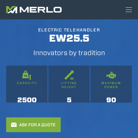
ELECTRIC TELEHANDLER
EW25.5
Innovators by tradition
CAPACITY
LIFTING
MAXIMUM
HEIGHT
POWER
2500
5
90
ASK FOR A QUOTE