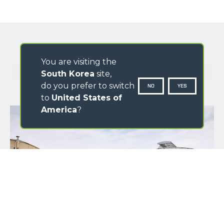
You are visiting the
GALLERY
South Korea
site,
do you prefer to switch
NO
YES
to
United States of
America
?
NAME
SURNAME