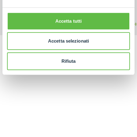
Accetta tutti
FORKS
BUCKETS
H
Accetta selezionati
Rifiuta