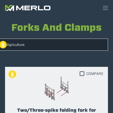
Forks And Clamps
Agriculture
COMPARE
Two/Three-spike folding fork for