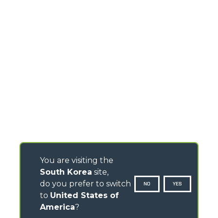
You are visiting the
South Korea
site,
do you prefer to switch
NO
YES
to
United States of
America
?