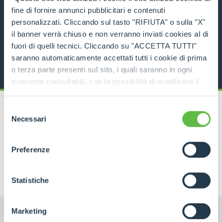
fine di fornire annunci pubblicitari e contenuti
Handler for double round bale
personalizzati. Cliccando sul tasto "RIFIUTA" o sulla "X"
il banner verrà chiuso e non verranno inviati cookies al di
DISCOVER MORE
fuori di quelli tecnici. Cliccando su "ACCETTA TUTTI"
saranno automaticamente accettati tutti i cookie di prima
o terza parte presenti sul sito, i quali saranno in ogni
momento consultabili, con la possibilità di modificare il
consenso prestato per ogni singolo cookie. Come fare?
Cliccare sulla graffetta nera presente in fondo a destra di
Selezione
ogni pagina, selezionare "Modifichi il suo consenso" e
Necessari
del
infine "Mostra dettagli". Potrai trovare il link
consenso
dell'informativa completa nel footer presente in ogni
RELATED PRODUCTS
Preferenze
pagina. Per esercitare i diritti riconosciuti all'interessato ai
Attachments
sensi degli artt. 15 e ss. del Regolamento UE 2016/679
GDPR abbiamo predisposto una
apposita procedura.
Statistiche
Marketing