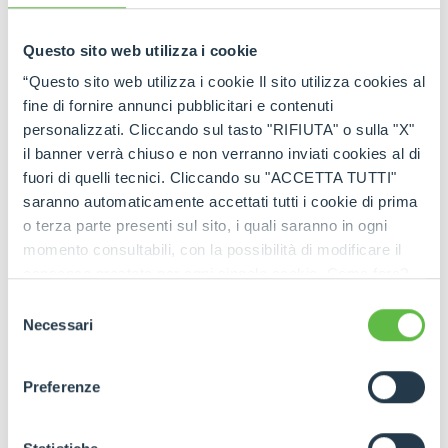
Questo sito web utilizza i cookie
“Questo sito web utilizza i cookie Il sito utilizza cookies al
fine di fornire annunci pubblicitari e contenuti
personalizzati. Cliccando sul tasto "RIFIUTA" o sulla "X"
il banner verrà chiuso e non verranno inviati cookies al di
fuori di quelli tecnici. Cliccando su "ACCETTA TUTTI"
saranno automaticamente accettati tutti i cookie di prima
o terza parte presenti sul sito, i quali saranno in ogni
momento consultabili, con la possibilità di modificare il
consenso prestato per ogni singolo cookie. Come fare?
Cliccare sulla graffetta nera presente in fondo a destra di
Selezione
ogni pagina, selezionare "Modifichi il suo consenso" e
Necessari
del
infine "Mostra dettagli". Potrai trovare il link
consenso
dell'informativa completa nel footer presente in ogni
Preferenze
pagina. Per esercitare i diritti riconosciuti all'interessato ai
sensi degli artt. 15 e ss. del Regolamento UE 2016/679
GDPR abbiamo predisposto una
apposita procedura.