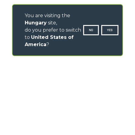
You are visiting the
Hungary
site,
do you prefer to switch
NO
YES
to
United States of
America
?
CONTACTS
Via Nazionale, 9 - 12010
S. Defendente di Cervasca (CN) - Italy
TEL
+39 0171614111
info@merlo.com