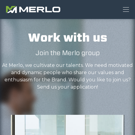
Work with us
Join the Merlo group
At Merlo, we cultivate our talents. We need motivated
and dynamic people who share our values and
enthusiasm for the Brand. Would you like to join us?
Send us your application!