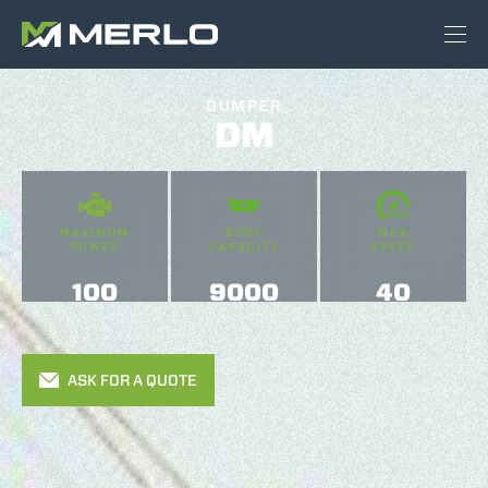
DUMPER
DM
MAXIMUM
BODY
MAX
POWER
CAPACITY
SPEED
100
9000
40
ASK FOR A QUOTE