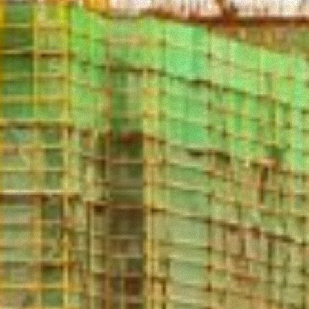
Consenso
Dettagli
Informazioni sui cookie
Questo sito web utilizza i cookie
“Questo sito web utilizza i cookie Il sito utilizza cookies al
fine di fornire annunci pubblicitari e contenuti
personalizzati. Cliccando sul tasto "RIFIUTA" o sulla "X"
il banner verrà chiuso e non verranno inviati cookies al di
fuori di quelli tecnici. Cliccando su "ACCETTA TUTTI"
saranno automaticamente accettati tutti i cookie di prima
o terza parte presenti sul sito, i quali saranno in ogni