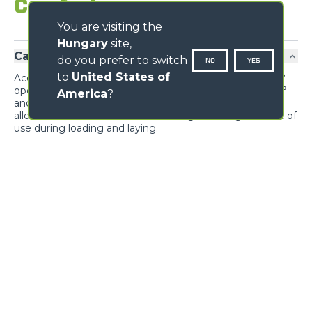
Comfort
You are visiting the
Hungary
site,
Cab
do you prefer to switch
NO
YES
to
United States of
Access to the cab is simple and easy thanks to the 180°
opening door, the suspension seat swivels through 180°
America
?
and, together with the controls replicated at the rear,
allows comfortable barrel-side driving, ensuring comfort of
use during loading and laying.
Visibility
NAME
SURNAME
GALLERY
COUNTRY