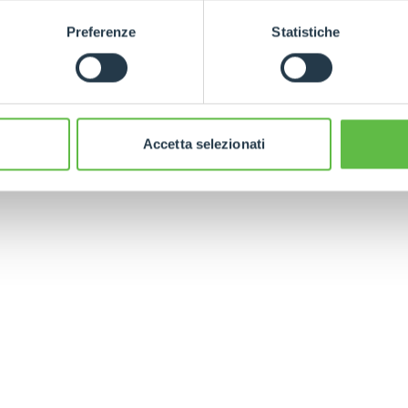
HOOKS
Preferenze
Statistiche
PLATFORMS
Accetta selezionati
SPECIAL
ELECTRIC TELEHANDLER
FORKS
PRODUCTS
EQUIPMENTS
ERLO
COMPACT TELEHANDLERS
BUCKETS
MEDIUM CAPACITY
FORKS AND 
TELEHANDLERS
HOOKS
HIGH CAPACITY
TELEHANDLERS
AL
PLATFORMS
TIONS
STABILIZED
SPECIAL
TELEHANDLERS
R
ROTATING TELEHANDLERS
VE
TELESCOPIC TRACTORS
CINGO TRANSPORTER
CINGO TOOL CARRIER