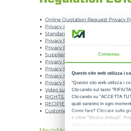
Online Quotation Request Privacy P
Privacy notice for Customers
Standard Warranty Privacy Policy
Privacy Policy for registration and a
Privacy Policy for expression of inter
Consenso
Supplier Privacy Policy
Privacy Policy for CVs (unsolicited ap
Privacy Policy for CVs ("Work with us
Questo sito web utilizza i c
Privacy notice for Newsletter
“Questo sito web utilizza i coo
Privacy Policy for website contacts
Cliccando sul tasto "RIFIUTA" 
Video surveillance privacy policy
Cliccando su "ACCETTA TUTTI" 
RIGHTS ACKNOWLEDGED TO THE DA
quali saranno in ogni momento
RECIPIENTS OF YOUR REQUEST
Come fare? Cliccare sulla gra
Customer privacy information
e infine "Mostra dettagli". Pot
diritti riconosciuti all'inte
MerloMobility