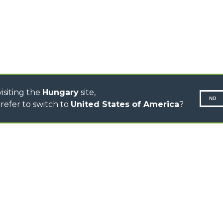
CINGO MULTIFUNCTION
ELECTRIC CINGO
CONCRETE MIXER
TOOL HANDLER TRACTOR
DUMPER
isiting the
Hungary
site,
NO
refer to switch to
United States of America
?
N-260677,