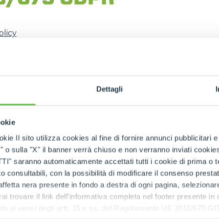
olicy
DUMPER
ttendance to training courses
est
ATTACHMENTS
SHOW ALL
Dettagli
plications)
" section of the website)
ookie
FORKS
kie Il sito utilizza cookies al fine di fornire annunci pubblicitari 
o sulla "X" il banner verrà chiuso e non verranno inviati cookies al
BUCKETS
saranno automaticamente accettati tutti i cookie di prima o terz
TA SUBJECT - EXTRACT FROM THE REG. EU
 consultabili, con la possibilità di modificare il consenso presta
ffetta nera presente in fondo a destra di ogni pagina, selezionar
FORKS AND CLAMPS
rai trovare il link dell'informativa completa nel footer presente in
ressato ai sensi degli artt. 15 e ss. del Regolamento UE 2016/67