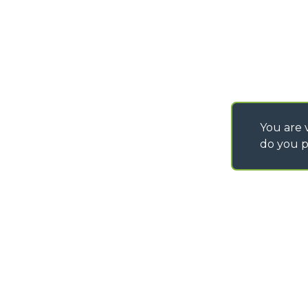
You are v
do you p
©
2026
MERLO S.p.A. Industria Metalmeccanica
P. IVA/Codice Fiscale 03078670043 - Iscrizione CCIAA di Cuneo n. REA C
Capitale Sociale 15.000.005,00 € int. vers