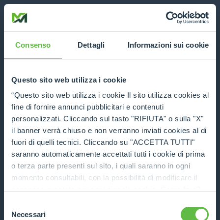
Consenso
Dettagli
Informazioni sui cookie
Questo sito web utilizza i cookie
“Questo sito web utilizza i cookie Il sito utilizza cookies al
fine di fornire annunci pubblicitari e contenuti
personalizzati. Cliccando sul tasto "RIFIUTA" o sulla "X"
il banner verrà chiuso e non verranno inviati cookies al di
fuori di quelli tecnici. Cliccando su "ACCETTA TUTTI"
saranno automaticamente accettati tutti i cookie di prima
o terza parte presenti sul sito, i quali saranno in ogni
momento consultabili, con la possibilità di modificare il
consenso prestato per ogni singolo cookie. Come fare?
Cliccare sulla graffetta nera presente in fondo a destra di
Selezione
Application error: a client-side exception has occurred (see the
ogni pagina, selezionare "Modifichi il suo consenso" e
Necessari
del