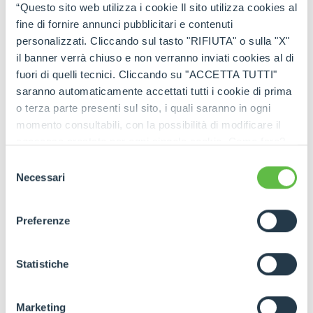
“Questo sito web utilizza i cookie Il sito utilizza cookies al
READ THE INTERVIEW
fine di fornire annunci pubblicitari e contenuti
personalizzati. Cliccando sul tasto "RIFIUTA" o sulla "X"
il banner verrà chiuso e non verranno inviati cookies al di
fuori di quelli tecnici. Cliccando su "ACCETTA TUTTI"
saranno automaticamente accettati tutti i cookie di prima
o terza parte presenti sul sito, i quali saranno in ogni
momento consultabili, con la possibilità di modificare il
WATCH THE VIDEO
consenso prestato per ogni singolo cookie. Come fare?
Cliccare sulla graffetta nera presente in fondo a destra di
Selezione
ogni pagina, selezionare "Modifichi il suo consenso" e
Necessari
del
infine "Mostra dettagli". Potrai trovare il link
consenso
dell'informativa completa nel footer presente in ogni
Preferenze
pagina. Per esercitare i diritti riconosciuti all'interessato ai
sensi degli artt. 15 e ss. del Regolamento UE 2016/679
GDPR abbiamo predisposto una
apposita procedura.
Statistiche
Marketing