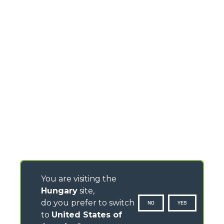
You are visiting the
Hungary
site,
do you prefer to switch
NO
YES
to
United States of