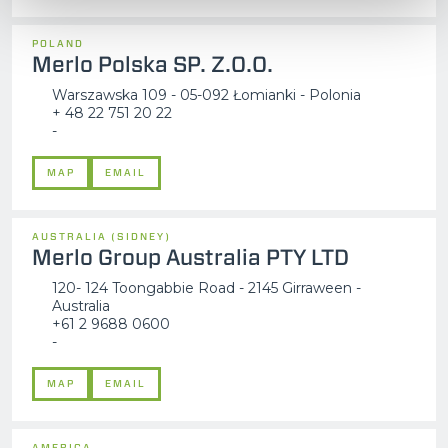
POLAND
Merlo Polska SP. Z.O.O.
Warszawska 109 - 05-092 Łomianki - Polonia
+ 48 22 751 20 22
-
MAP
EMAIL
AUSTRALIA (SIDNEY)
Merlo Group Australia PTY LTD
120- 124 Toongabbie Road - 2145 Girraween -
Australia
+61 2 9688 0600
-
MAP
EMAIL
AMERICA