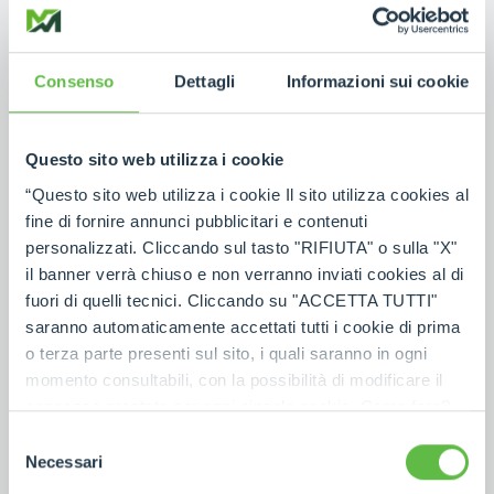
F403- Ireland
+353 (0) 45 815 899
MAP
EMAIL
Consenso
Dettagli
Informazioni sui cookie
UNITED KINGDOM
Questo sito web utilizza i cookie
Merlo UK LTD
“Questo sito web utilizza i cookie Il sito utilizza cookies al
Headlands Business Park, Salisbury Rd, Blashford -
BH24 3PB Ringwood - United Kingdom
fine di fornire annunci pubblicitari e contenuti
01425 480806
personalizzati. Cliccando sul tasto "RIFIUTA" o sulla "X"
01425 477478
il banner verrà chiuso e non verranno inviati cookies al di
fuori di quelli tecnici. Cliccando su "ACCETTA TUTTI"
MAP
EMAIL
saranno automaticamente accettati tutti i cookie di prima
o terza parte presenti sul sito, i quali saranno in ogni
GERMANY
momento consultabili, con la possibilità di modificare il
Merlo Deutschland GMBH
consenso prestato per ogni singolo cookie. Come fare?
Cliccare sulla graffetta nera presente in fondo a destra di
Ahrensstr. 2D - 28197 Bremen - Germany
Selezione
+49(0)421-3992-0
ogni pagina, selezionare "Modifichi il suo consenso" e
Necessari
del
+49(0)421-3992-239
infine "Mostra dettagli". Potrai trovare il link
consenso