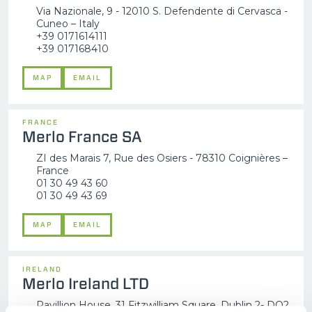
Via Nazionale, 9 - 12010 S. Defendente di Cervasca -
Cuneo – Italy
+39 0171614111
+39 017168410
MAP
EMAIL
FRANCE
Merlo France SA
ZI des Marais 7, Rue des Osiers - 78310 Coignières –
France
01 30 49 43 60
01 30 49 43 69
MAP
EMAIL
IRELAND
Merlo Ireland LTD
Pavillion House, 31 Fitzwilliam Square, Dublin 2- DO2