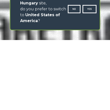
Hungary
site,
do you prefer to switch
NO
YES
to
United States of
America
?