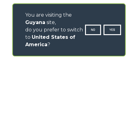
You are visiting the
Guyana
site,
do you prefer to switch
NO
YES
to
United States of
America
?
CONTACTS
Via Nazionale, 9 - 12010
S. Defendente di Cervasca (CN) - Italy
TEL
+39 0171614111
info@merlo.com