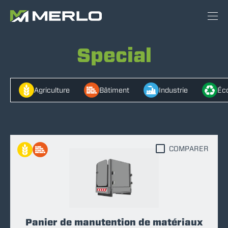
Special
Agriculture
Bâtiment
Industrie
Éco
COMPARER
Panier de manutention de matériaux