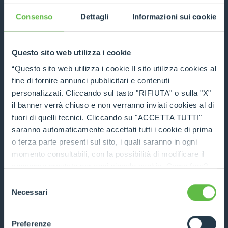
Consenso
Dettagli
Informazioni sui cookie
Questo sito web utilizza i cookie
Manipulateur de roues
“Questo sito web utilizza i cookie Il sito utilizza cookies al
fine di fornire annunci pubblicitari e contenuti
DÉCOUVRIR
personalizzati. Cliccando sul tasto "RIFIUTA" o sulla "X"
il banner verrà chiuso e non verranno inviati cookies al di
FICHE TECHNIQUE
fuori di quelli tecnici. Cliccando su "ACCETTA TUTTI"
saranno automaticamente accettati tutti i cookie di prima
o terza parte presenti sul sito, i quali saranno in ogni
COMPARER
momento consultabili, con la possibilità di modificare il
consenso prestato per ogni singolo cookie. Come fare?
Cliccare sulla graffetta nera presente in fondo a destra di
Selezione
ogni pagina, selezionare "Modifichi il suo consenso" e
Necessari
del
infine "Mostra dettagli". Potrai trovare il link
consenso
Manipulateur de cylindres
dell'informativa completa nel footer presente in ogni
Preferenze
pagina. Per esercitare i diritti riconosciuti all'interessato ai