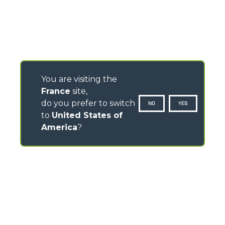
You are visiting the
France
site,
do you prefer to switch
NO
YES
to
United States of
America
?
CONTACTS
ZI des Marais 7, Rue des Osiers - 78310 Coignières –