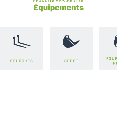
PRODUITS APPARENTÉS
Équipements
FOUR
FOURCHES
GODET
P