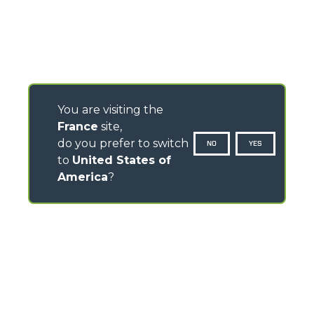
You are visiting the
France
site,
do you prefer to switch
NO
YES
to
United States of
America
?
CONTACTS
ZI des Marais 7, Rue des Osiers - 78310 Coignières –