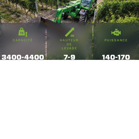
CAPACITÉ
HAUTEUR
PUISSANCE
DE
LEVAGE
3400-4400
7-9
140-170