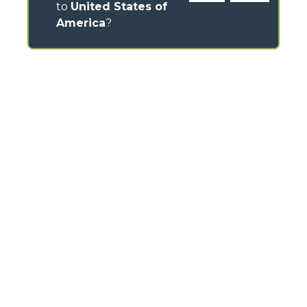
to
United States of
America
?
CONTACTS
ZI des Marais 7, Rue des Osiers - 78310 Coignières –
France
TEL
+33 01 30 49 43 60
FAX
+33 01 30 49 43 69
info@merlo-france.fr