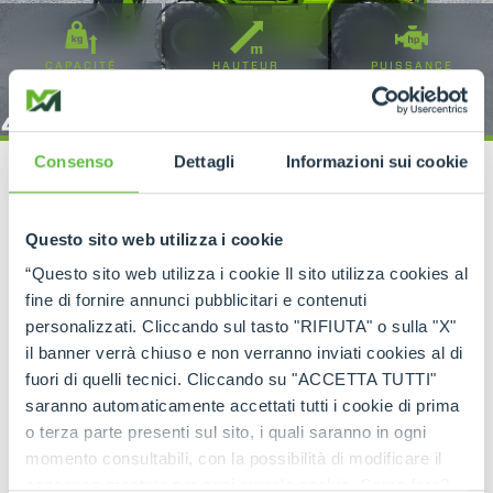
CAPACITÉ
HAUTEUR
PUISSANCE
DE
LEVAGE
4500-12000
8-18
136-170
Consenso
Dettagli
Informazioni sui cookie
Questo sito web utilizza i cookie
CHARIOTS TÉLESCOPIQUES
“Questo sito web utilizza i cookie Il sito utilizza cookies al
Chariots télescopiques
fine di fornire annunci pubblicitari e contenuti
stabilisés
personalizzati. Cliccando sul tasto "RIFIUTA" o sulla "X"
il banner verrà chiuso e non verranno inviati cookies al di
Le premier de la classe depuis toujours
fuori di quelli tecnici. Cliccando su "ACCETTA TUTTI"
saranno automaticamente accettati tutti i cookie di prima
Les modèles de la gamme Chariots Télescopiques
o terza parte presenti sul sito, i quali saranno in ogni
Stabilisés contient toutes les nouvelles
technologies développées par l'ingénierie Merlo.
momento consultabili, con la possibilità di modificare il
consenso prestato per ogni singolo cookie. Come fare?