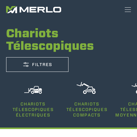
Chariots
Télescopiques
FILTRES
CAPACITÉ
CHARIOTS
CHARIOTS
CH
2500-12000
TÉLESCOPIQUES
TÉLESCOPIQUES
TÉLES
ÉLECTRIQUES
COMPACTS
MOYENN
HAUTEUR DE LEVAGE
5-35