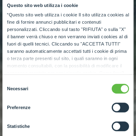
Questo sito web utilizza i cookie
“Questo sito web utilizza i cookie Il sito utilizza cookies al
fine di fornire annunci pubblicitari e contenuti
personalizzati. Cliccando sul tasto "RIFIUTA" o sulla "X"
il banner verrà chiuso e non verranno inviati cookies al di
fuori di quelli tecnici. Cliccando su "ACCETTA TUTTI"
saranno automaticamente accettati tutti i cookie di prima
o terza parte presenti sul sito, i quali saranno in ogni
momento consultabili, con la possibilità di modificare il
consenso prestato per ogni singolo cookie. Come fare?
Cliccare sulla graffetta nera presente in fondo a destra di
Selezione
ogni pagina, selezionare "Modifichi il suo consenso" e
Necessari
del
infine "Mostra dettagli". Potrai trovare il link
consenso
dell'informativa completa nel footer presente in ogni
Preferenze
pagina. Per esercitare i diritti riconosciuti all'interessato ai
sensi degli artt. 15 e ss. del Regolamento UE 2016/679
GDPR abbiamo predisposto una
apposita procedura.
Statistiche