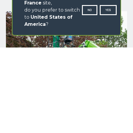
France
site,
do you prefer to switch
NO
YES
to
United States of
America
?
NOM DE L'ENTREPRISE
*
PRÉNOM
*
NOM
*
E-MAIL
*