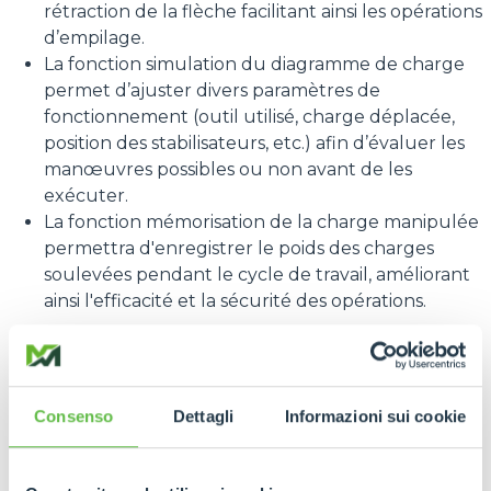
rétraction de la flèche facilitant ainsi les opérations
d’empilage.
La fonction simulation du diagramme de charge
permet d’ajuster divers paramètres de
fonctionnement (outil utilisé, charge déplacée,
position des stabilisateurs, etc.) afin d’évaluer les
manœuvres possibles ou non avant de les
exécuter.
La fonction mémorisation de la charge manipulée
permettra d'enregistrer le poids des charges
soulevées pendant le cycle de travail, améliorant
ainsi l'efficacité et la sécurité des opérations.
Radiocommande.
Entièrement redessinée pour
une meilleure ergonomie, cette nouvelle
radiocommande, brevetée, intègre une interface
Consenso
Dettagli
Informazioni sui cookie
intelligente, 2 mini-joysticks et un écran couleur.
Celui-ci présente un large éventail d’informations