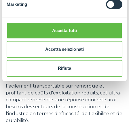
Marketing
Présenté en avant-première et très attendu lors
de ce salon BAUMA, ce concept de télescopique
ultra-compact a été conçu pour évoluer dans les
espaces extrêmement restreints et zones difficiles
Accetta tutti
d’accès.
Destiné à une utilisation sous hangars, en centres
Accetta selezionati
logistiques, en entrepôts ou autres
environnements industriels encombrés, il allie
performances élevées à des dimensions ultra
Rifiuta
compactes et garantit une agilité maximale.
Facilement transportable sur remorque et
profitant de coûts d'exploitation réduits, cet ultra-
compact représente une réponse concrète aux
besoins des secteurs de la construction et de
l'industrie en termes d'efficacité, de flexibilité et de
durabilité.