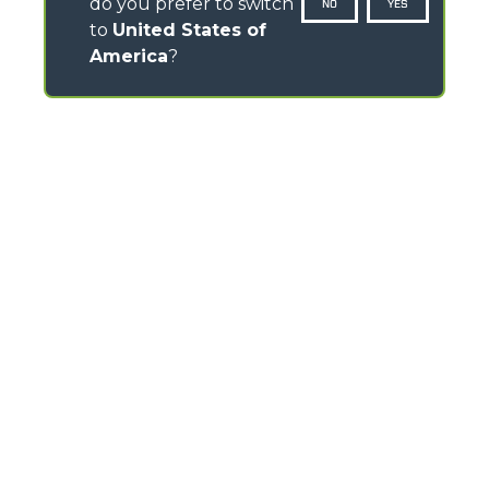
do you prefer to switch
NO
YES
to
United States of
America
?
CONTACTS
ZI des Marais 7, Rue des Osiers - 78310 Coignières –
France
TEL
+33 01 30 49 43 60
FAX
+33 01 30 49 43 69
info@merlo-france.fr