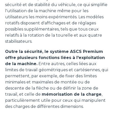
personalizzati. Cliccando sul tasto "RIFIUTA" o sulla "X"
sécurité et de stabilité du véhicule, ce qui simplifie
il banner verrà chiuso e non verranno inviati cookies al di
l'utilisation de la machine même pour les
fuori di quelli tecnici. Cliccando su "ACCETTA TUTTI"
utilisateurs les moins expérimentés. Les modèles
saranno automaticamente accettati tutti i cookie di prima
rotatifs disposent d'affichages et de réglages
o terza parte presenti sul sito, i quali saranno in ogni
possibles supplémentaires, tels que tous ceux
momento consultabili, con la possibilità di modificare il
relatifs à la rotation de la tourelle et aux quatre
consenso prestato per ogni singolo cookie. Come fare?
stabilisateurs.
Cliccare sulla graffetta nera presente in fondo a destra di
Selezione
Outre la sécurité, le système ASCS Premium
ogni pagina, selezionare "Modifichi il suo consenso" e
Necessari
del
offre plusieurs fonctions liées à l'exploitation
infine "Mostra dettagli". Potrai trovare il link
consenso
de la machine.
Entre autres, celles liées aux
dell'informativa completa nel footer presente in ogni
Preferenze
limites de travail géométriques et cartésiennes, qui
pagina. Per esercitare i diritti riconosciuti all'interessato ai
permettent, par exemple, de fixer des limites
sensi degli artt. 15 e ss. del Regolamento UE 2016/679
minimales et maximales de montée ou de
GDPR abbiamo predisposto una
apposita procedura.
Statistiche
descente de la flèche ou de définir la zone de
travail, et celle de
mémorisation de la charge
,
Marketing
particulièrement utile pour ceux qui manipulent
des charges de différentes dimensions.