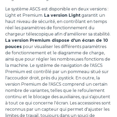
Le système ASCS est disponible en deux versions :
Light et Premium.
La version Light
garantit un
haut niveau de sécurité, en contrôlant en temps
réel les paramètres de fonctionnement du
chargeur télescopique afin d'améliorer sa stabilité.
La version Premium dispose d'un écran de 10
pouces
pour visualiser les différents paramètres
de fonctionnement et le diagramme de charge,
ainsi que pour régler les nombreuses fonctions de
la machine. Le système de navigation de l'ASCS
Premium est contrôlé par un pommeau situé sur
l'accoudoir droit, près du joystick. En outre, la
Consenso
Dettagli
Informazioni sui cookie
version Premium de l'ASCS comprend un certain
nombre de variantes, telles que le refoulement
continu et le blocage des auxiliaires, qui s'ajoutent
Questo sito web utilizza i cookie
à tout ce qui concerne l'écran. Les accessoires sont
“Questo sito web utilizza i cookie Il sito utilizza cookies al
reconnus par un capteur qui permet d'ajuster les
fine di fornire annunci pubblicitari e contenuti
limites de travail, toujours dans un souci de