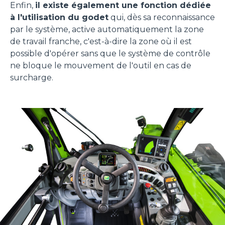
Enfin,
il existe également une fonction dédiée
à l'utilisation du godet
qui, dès sa reconnaissance
Accetta tutti
par le système, active automatiquement la zone
de travail franche, c'est-à-dire la zone où il est
Accetta selezionati
possible d'opérer sans que le système de contrôle
ne bloque le mouvement de l'outil en cas de
surcharge.
Rifiuta