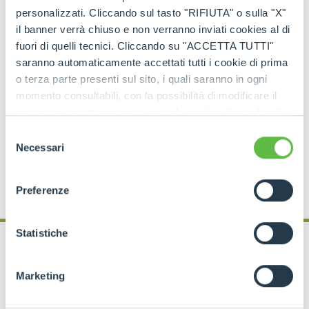
électrique
et un
moteur thermique
, garantissant
personalizzati. Cliccando sul tasto "RIFIUTA" o sulla "X"
flexibilité
,
autonomie
et
réduction des
il banner verrà chiuso e non verranno inviati cookies al di
émissions
dans une seule machine haute
fuori di quelli tecnici. Cliccando su "ACCETTA TUTTI"
performance.
saranno automaticamente accettati tutti i cookie di prima
o terza parte presenti sul sito, i quali saranno in ogni
momento consultabili, con la possibilità di modificare il
consenso prestato per ogni singolo cookie. Come fare?
Cliccare sulla graffetta nera presente in fondo a destra di
Selezione
ogni pagina, selezionare "Modifichi il suo consenso" e
DÉCOUVREZ LE ROTO PLUG IN
Necessari
del
infine "Mostra dettagli". Potrai trovare il link
consenso
dell'informativa completa nel footer presente in ogni
Preferenze
pagina. Per esercitare i diritti riconosciuti all'interessato ai
sensi degli artt. 15 e ss. del Regolamento UE 2016/679
GDPR abbiamo predisposto una
apposita procedura.
Statistiche
Marketing
M600TD-e