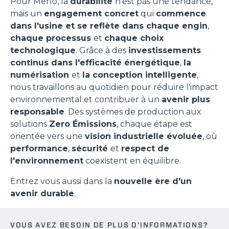
Pour Merlo, la
durabilité
n'est pas une tendance,
mais un
engagement concret
qui
commence
dans l'usine et se reflète dans chaque engin
,
chaque processus
et
chaque choix
technologique
. Grâce à des
investissements
continus dans l'efficacité énergétique
,
la
numérisation
et
la conception intelligente
,
nous travaillons au quotidien pour réduire l'impact
environnemental et contribuer à un
avenir plus
responsable
. Des systèmes de production aux
solutions
Zero Émissions
, chaque étape est
orientée vers une
vision industrielle évoluée
, où
performance
,
sécurité
et
respect de
l'environnement
coexistent en équilibre.
Entrez vous aussi dans la
nouvelle ère d'un
avenir durable
.
VOUS AVEZ BESOIN DE PLUS D'INFORMATIONS?