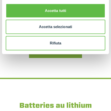
Le
transporteur à chenilles compact
Accetta tutti
entièrement électrique
. Conçu pour fonctionner
dans des
espaces intérieurs
, des
contextes
confinés
et des situations exigeant
silence
,
Accetta selezionati
précision
et
zéro émission.
Rifiuta
DÉCOUVREZ LE M600TD-E
Batteries au lithium